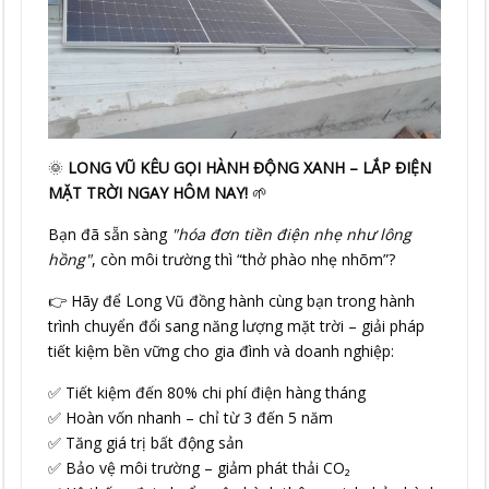
🌞
LONG VŨ KÊU GỌI HÀNH ĐỘNG XANH – LẮP ĐIỆN
MẶT TRỜI NGAY HÔM NAY!
🌱
Bạn đã sẵn sàng
"hóa đơn tiền điện nhẹ như lông
hồng"
, còn môi trường thì “thở phào nhẹ nhõm”?
👉
Hãy để Long Vũ đồng hành cùng bạn trong hành
trình chuyển đổi sang năng lượng mặt trời – giải pháp
tiết kiệm bền vững cho gia đình và doanh nghiệp:
✅ Tiết kiệm đến 80% chi phí điện hàng tháng
✅ Hoàn vốn nhanh – chỉ từ 3 đến 5 năm
✅ Tăng giá trị bất động sản
✅ Bảo vệ môi trường – giảm phát thải CO₂