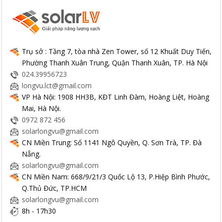
Trụ sở : Tầng 7, tòa nhà Zen Tower, số 12 Khuất Duy Tiến,
Phường Thanh Xuân Trung, Quận Thanh Xuân, TP. Hà Nội
024.39956723
longvu.lct@gmail.com
VP Hà Nội: 1908 HH3B, KĐT Linh Đàm, Hoàng Liệt, Hoàng
Mai, Hà Nội.
0972 872 456
solarlongvu@gmail.com
CN Miền Trung: Số 1141 Ngô Quyền, Q. Sơn Trà, TP. Đà
Nẵng.
solarlongvu@gmail.com
CN Miền Nam: 668/9/21/3 Quốc Lộ 13, P.Hiệp Bình Phước,
Q.Thủ Đức, TP.HCM
solarlongvu@gmail.com
8h - 17h30