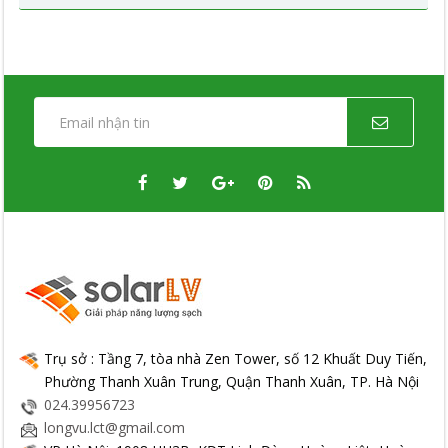
Trụ sở : Tầng 7, tòa nhà Zen Tower, số 12 Khuất Duy Tiến,
Phường Thanh Xuân Trung, Quận Thanh Xuân, TP. Hà Nội
024.39956723
longvu.lct@gmail.com