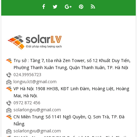
Trụ sở : Tầng 7, tòa nhà Zen Tower, số 12 Khuất Duy Tiến,
Phường Thanh Xuân Trung, Quận Thanh Xuân, TP. Hà Nội
024.39956723
longvu.lct@gmail.com
VP Hà Nội: 1908 HH3B, KĐT Linh Đàm, Hoàng Liệt, Hoàng
Mai, Hà Nội.
0972 872 456
solarlongvu@gmail.com
CN Miền Trung: Số 1141 Ngô Quyền, Q. Sơn Trà, TP. Đà
Nẵng.
solarlongvu@gmail.com