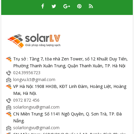
Trụ sở : Tầng 7, tòa nhà Zen Tower, số 12 Khuất Duy Tiến,
Phường Thanh Xuân Trung, Quận Thanh Xuân, TP. Hà Nội
024.39956723
longvu.lct@gmail.com
VP Hà Nội: 1908 HH3B, KĐT Linh Đàm, Hoàng Liệt, Hoàng
Mai, Hà Nội.
0972 872 456
solarlongvu@gmail.com
CN Miền Trung: Số 1141 Ngô Quyền, Q. Sơn Trà, TP. Đà
Nẵng.
solarlongvu@gmail.com