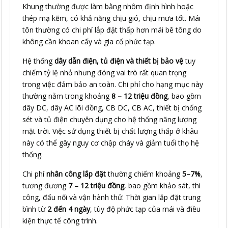
Khung thường được làm bằng nhôm định hình hoặc
thép mạ kẽm, có khả năng chịu gió, chịu mưa tốt. Mái
tôn thường có chi phí lắp đặt thấp hơn mái bê tông do
không cần khoan cấy và gia cố phức tạp.
Hệ thống
dây dẫn điện, tủ điện và thiết bị bảo vệ
tuy
chiếm tỷ lệ nhỏ nhưng đóng vai trò rất quan trọng
trong việc đảm bảo an toàn. Chi phí cho hạng mục này
thường nằm trong khoảng
8 – 12 triệu đồng
, bao gồm
dây DC, dây AC lõi đồng, CB DC, CB AC, thiết bị chống
sét và tủ điện chuyên dụng cho hệ thống năng lượng
mặt trời. Việc sử dụng thiết bị chất lượng thấp ở khâu
này có thể gây nguy cơ chập cháy và giảm tuổi thọ hệ
thống.
Chi phí
nhân công lắp đặt
thường chiếm khoảng
5–7%
,
tương đương
7 – 12 triệu đồng
, bao gồm khảo sát, thi
công, đấu nối và vận hành thử. Thời gian lắp đặt trung
bình từ
2 đến 4 ngày
, tùy độ phức tạp của mái và điều
kiện thực tế công trình.