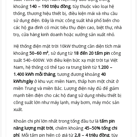
khoảng
140 – 190 triệu đồng
, tùy thuộc vào loại hệ
thống, thương hiệu thiết bị, điều kiện mái và nhu cầu
sử dụng điện. Đây là mức công suất khá phổ biến cho
các hộ gia đình có mức tiêu thụ điện cao, biệt thự, nhà
trọ, cửa hàng kinh doanh hoặc xưởng sản xuất nhỏ.
Hệ thống điện mặt trời 10kW thường cần diện tích mái
khoảng
50–60 m²
, sử dụng từ
18 đến 20 tấm pin
công
suất 540–600W. Với điều kiện bức xạ mặt trời tại Việt
Nam, hệ thống có thể tạo ra trung bình từ
1.200 –
1.400 kWh mỗi tháng
, tương đương khoảng
40
kWh/ngày
ở khu vực miền Nam, thấp hơn một chút ở
miền Trung và miền Bắc. Lượng điện này đủ để giảm
mạnh tiền điện cho các hộ đang sử dụng nhiều thiết bị
công suất lớn như máy lạnh, máy bơm, máy móc sản
xuất.
Khoản chi phí lớn nhất trong tổng đầu tư là
tấm pin
năng lượng mặt trời
, chiếm khoảng
45–50% tổng chi
phí
. Mỗi tấm pin hiện có giá từ
2,8 – 4 triệu đồng
, tùy