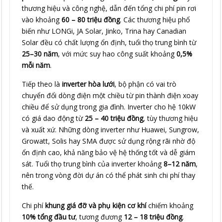
thương hiệu và công nghệ, dẫn đến tổng chi phí pin rơi
vào khoảng
60 – 80 triệu đồng
. Các thương hiệu phổ
biến như LONGi, JA Solar, Jinko, Trina hay Canadian
Solar đều có chất lượng ổn định, tuổi thọ trung bình từ
25–30 năm
, với mức suy hao công suất khoảng
0,5%
mỗi năm
.
Tiếp theo là
inverter hòa lưới
, bộ phận có vai trò
chuyển đổi dòng điện một chiều từ pin thành điện xoay
chiều để sử dụng trong gia đình. Inverter cho hệ 10kW
có giá dao động từ
25 – 40 triệu đồng
, tùy thương hiệu
và xuất xứ. Những dòng inverter như Huawei, Sungrow,
Growatt, Solis hay SMA được sử dụng rộng rãi nhờ độ
ổn định cao, khả năng bảo vệ hệ thống tốt và dễ giám
sát. Tuổi thọ trung bình của inverter khoảng
8–12 năm
,
nên trong vòng đời dự án có thể phát sinh chi phí thay
thế.
Chi phí
khung giá đỡ và phụ kiện cơ khí
chiếm khoảng
10% tổng đầu tư
, tương đương
12 – 18 triệu đồng
.