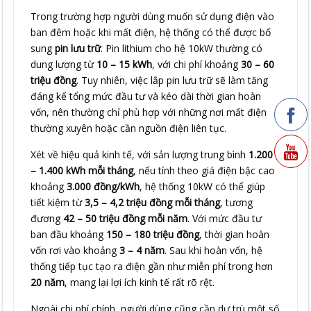
Trong trường hợp người dùng muốn sử dụng điện vào
ban đêm hoặc khi mất điện, hệ thống có thể được bổ
sung
pin lưu trữ
. Pin lithium cho hệ 10kW thường có
dung lượng từ
10 – 15 kWh
, với chi phí khoảng
30 – 60
triệu đồng
. Tuy nhiên, việc lắp pin lưu trữ sẽ làm tăng
đáng kể tổng mức đầu tư và kéo dài thời gian hoàn
vốn, nên thường chỉ phù hợp với những nơi mất điện
thường xuyên hoặc cần nguồn điện liên tục.
Xét về hiệu quả kinh tế, với sản lượng trung bình
1.200
– 1.400 kWh mỗi tháng
, nếu tính theo giá điện bậc cao
khoảng
3.000 đồng/kWh
, hệ thống 10kW có thể giúp
tiết kiệm từ
3,5 – 4,2 triệu đồng mỗi tháng
, tương
đương
42 – 50 triệu đồng mỗi năm
. Với mức đầu tư
ban đầu khoảng
150 – 180 triệu đồng
, thời gian hoàn
vốn rơi vào khoảng
3 – 4 năm
. Sau khi hoàn vốn, hệ
thống tiếp tục tạo ra điện gần như miễn phí trong hơn
20 năm
, mang lại lợi ích kinh tế rất rõ rệt.
Ngoài chi phí chính, người dùng cũng cần dự trù một số