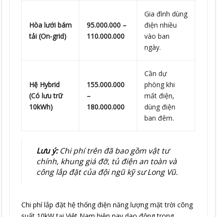
Gia đình dùng
Hòa lưới bám
95.000.000 –
điện nhiều
tải (On-grid)
110.000.000
vào ban
ngày.
Cần dự
Hệ Hybrid
155.000.000
phòng khi
(Có lưu trữ
–
mất điện,
10kWh)
180.000.000
dùng điện
ban đêm.
Lưu ý:
Chi phí trên đã bao gồm vật tư
chính, khung giá đỡ, tủ điện an toàn và
công lắp đặt của đội ngũ kỹ sư Long Vũ.
Chi phí lắp đặt hệ thống điện năng lượng mặt trời công
suất 10kW tại Việt Nam hiện nay dao động trong