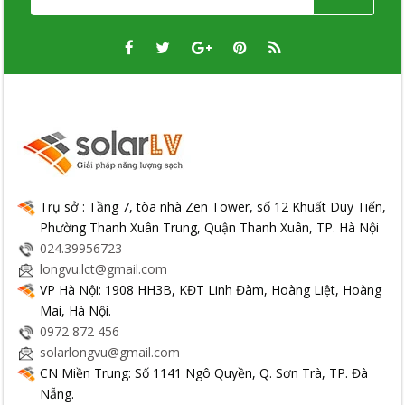
Trụ sở : Tầng 7, tòa nhà Zen Tower, số 12 Khuất Duy Tiến,
Phường Thanh Xuân Trung, Quận Thanh Xuân, TP. Hà Nội
024.39956723
longvu.lct@gmail.com
VP Hà Nội: 1908 HH3B, KĐT Linh Đàm, Hoàng Liệt, Hoàng
Mai, Hà Nội.
0972 872 456
solarlongvu@gmail.com
CN Miền Trung: Số 1141 Ngô Quyền, Q. Sơn Trà, TP. Đà
Nẵng.