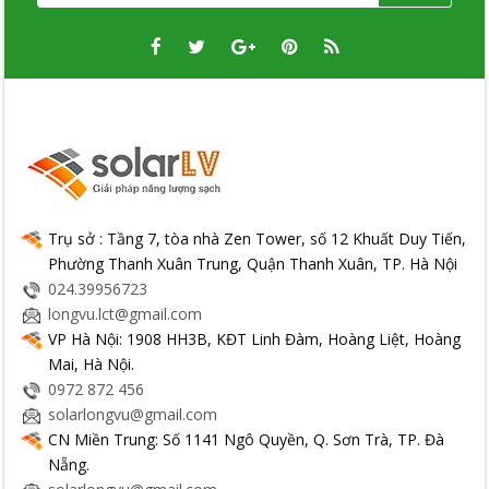
Trụ sở : Tầng 7, tòa nhà Zen Tower, số 12 Khuất Duy Tiến,
Phường Thanh Xuân Trung, Quận Thanh Xuân, TP. Hà Nội
024.39956723
longvu.lct@gmail.com
VP Hà Nội: 1908 HH3B, KĐT Linh Đàm, Hoàng Liệt, Hoàng
Mai, Hà Nội.
0972 872 456
solarlongvu@gmail.com
CN Miền Trung: Số 1141 Ngô Quyền, Q. Sơn Trà, TP. Đà
Nẵng.