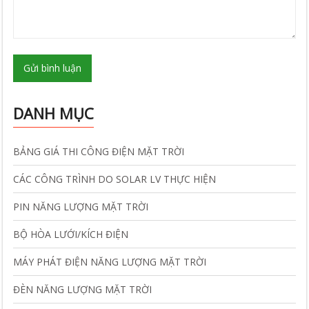
Gửi bình luận
DANH MỤC
BẢNG GIÁ THI CÔNG ĐIỆN MẶT TRỜI
CÁC CÔNG TRÌNH DO SOLAR LV THỰC HIỆN
PIN NĂNG LƯỢNG MẶT TRỜI
BỘ HÒA LƯỚI/KÍCH ĐIỆN
MÁY PHÁT ĐIỆN NĂNG LƯỢNG MẶT TRỜI
ĐÈN NĂNG LƯỢNG MẶT TRỜI