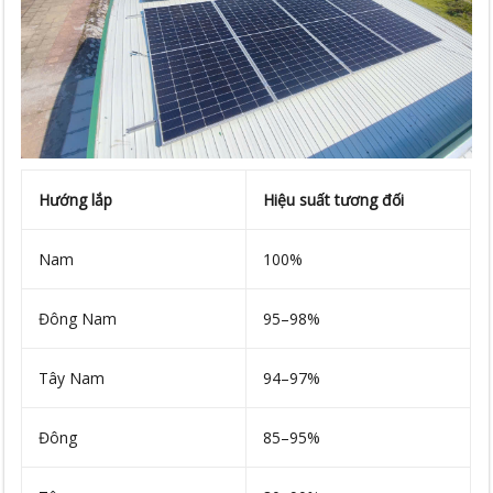
Hướng lắp
Hiệu suất tương đối
Nam
100%
Đông Nam
95–98%
Tây Nam
94–97%
Đông
85–95%