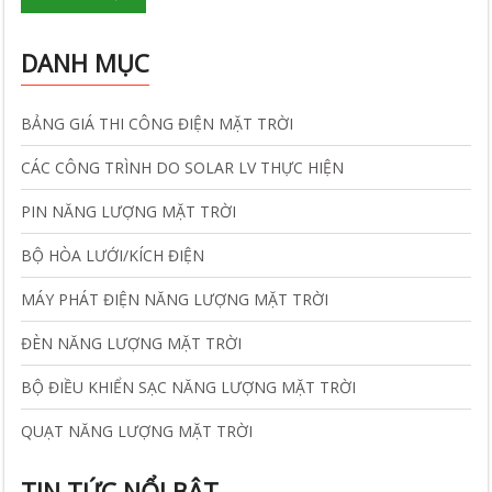
DANH MỤC
BẢNG GIÁ THI CÔNG ĐIỆN MẶT TRỜI
CÁC CÔNG TRÌNH DO SOLAR LV THỰC HIỆN
PIN NĂNG LƯỢNG MẶT TRỜI
BỘ HÒA LƯỚI/KÍCH ĐIỆN
MÁY PHÁT ĐIỆN NĂNG LƯỢNG MẶT TRỜI
ĐÈN NĂNG LƯỢNG MẶT TRỜI
BỘ ĐIỀU KHIỂN SẠC NĂNG LƯỢNG MẶT TRỜI
QUẠT NĂNG LƯỢNG MẶT TRỜI
TIN TỨC NỔI BẬT