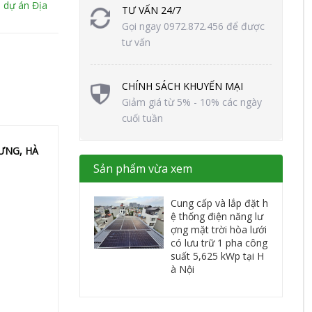
 dự án Địa
TƯ VẤN 24/7
Gọi ngay 0972.872.456 để được
tư vấn
CHÍNH SÁCH KHUYẾN MẠI
Giảm giá từ 5% - 10% các ngày
cuối tuần
ƯNG, HÀ
Sản phẩm vừa xem
Cung cấp và lắp đặt h
ệ thống điện năng lư
ợng mặt trời hòa lưới
có lưu trữ 1 pha công
suất 5,625 kWp tại H
à Nội