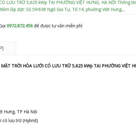
CÓ LƯU TRỮ 5,625 kWp TẠI PHƯỜNG VIỆT HƯNG, HÀ NỘI Thông tin
điểm lắp đặt: Số 59/638 Ngô Gia Tự, Tổ 14, phường Việt Hưng,...
Gọi
0972.872.456
để được tư vấn miễn phí
P)
ẶT TRỜI HÒA LƯỚI CÓ LƯU TRỮ 5,625 kWp TẠI PHƯỜNG VIỆT H
ệt Hưng, TP Hà Nội
 có lưu trữ (Hybrid)