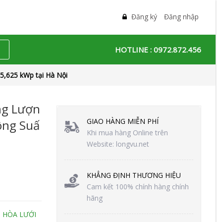
Đăng ký
Đăng nhập
HOTLINE :
0972.872.456
 5,625 kWp tại Hà Nội
ng Lượn
GIAO HÀNG MIỄN PHÍ
ông Suấ
Khi mua hàng Online trên
Website: longvu.net
KHẲNG ĐỊNH THƯƠNG HIỆU
Cam kết 100% chính hàng chính
hãng
 HÒA LƯỚI