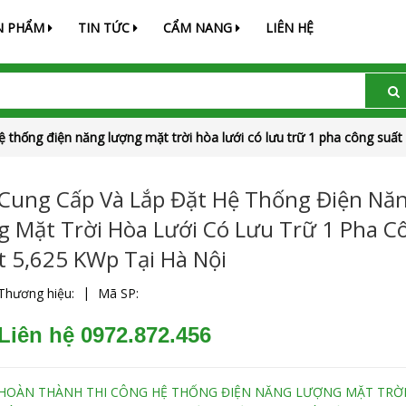
N PHẨM
TIN TỨC
CẨM NANG
LIÊN HỆ
ệ thống điện năng lượng mặt trời hòa lưới có lưu trữ 1 pha công suất
Cung Cấp Và Lắp Đặt Hệ Thống Điện Nă
G Mặt Trời Hòa Lưới Có Lưu Trữ 1 Pha C
T 5,625 KWp Tại Hà Nội
|
Thương hiệu:
Mã SP:
Liên hệ 0972.872.456
HOÀN THÀNH THI CÔNG HỆ THỐNG ĐIỆN NĂNG LƯỢNG MẶT TRỜI