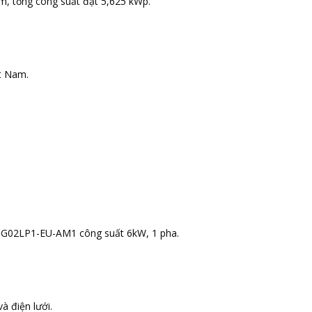
m, tổng công suất đạt 5,625 kWp.
ệt Nam.
-OG02LP1-EU-AM1 công suất 6kW, 1 pha.
à điện lưới.