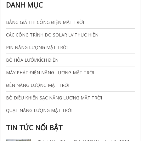
DANH MỤC
BẢNG GIÁ THI CÔNG ĐIỆN MẶT TRỜI
CÁC CÔNG TRÌNH DO SOLAR LV THỰC HIỆN
PIN NĂNG LƯỢNG MẶT TRỜI
BỘ HÒA LƯỚI/KÍCH ĐIỆN
MÁY PHÁT ĐIỆN NĂNG LƯỢNG MẶT TRỜI
ĐÈN NĂNG LƯỢNG MẶT TRỜI
BỘ ĐIỀU KHIỂN SẠC NĂNG LƯỢNG MẶT TRỜI
QUẠT NĂNG LƯỢNG MẶT TRỜI
TIN TỨC NỔI BẬT