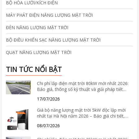
BỘ HÒA LƯỚI/KÍCH ĐIỆN
MÁY PHÁT ĐIỆN NĂNG LƯỢNG MẶT TRỜI
ĐÈN NĂNG LƯỢNG MẶT TRỜI
BỘ ĐIỀU KHIỂN SẠC NĂNG LƯỢNG MẶT TRỜI
QUẠT NĂNG LƯỢNG MẶT TRỜI
TIN TỨC NỔI BẬT
Chi phí lắp điện mặt trời 80kW mới nhất 2026:
Báo giá, thông số kỹ thuật và giải pháp tiết
kiệm điện hiệu quả
17/07/2026
Giá bộ năng lượng mặt trời 5kW độc lập mới
nhất tại Hà Nội năm 2026 – Báo giá chi tiết,
cấu hình và tư vấn lắp đặt
08/07/2026