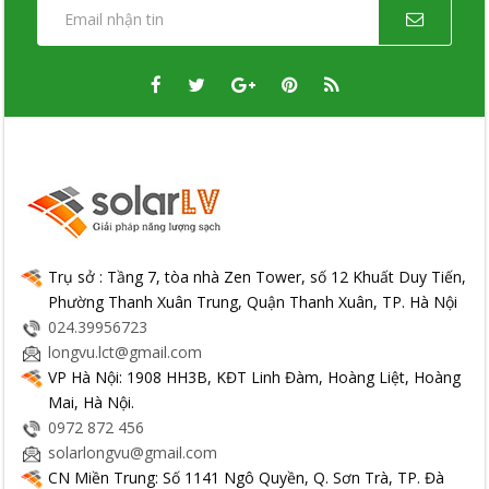
Trụ sở : Tầng 7, tòa nhà Zen Tower, số 12 Khuất Duy Tiến,
Phường Thanh Xuân Trung, Quận Thanh Xuân, TP. Hà Nội
024.39956723
longvu.lct@gmail.com
VP Hà Nội: 1908 HH3B, KĐT Linh Đàm, Hoàng Liệt, Hoàng
Mai, Hà Nội.
0972 872 456
solarlongvu@gmail.com
CN Miền Trung: Số 1141 Ngô Quyền, Q. Sơn Trà, TP. Đà