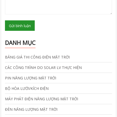
Gửi bình luận
DANH MỤC
BẢNG GIÁ THI CÔNG ĐIỆN MẶT TRỜI
CÁC CÔNG TRÌNH DO SOLAR LV THỰC HIỆN
PIN NĂNG LƯỢNG MẶT TRỜI
BỘ HÒA LƯỚI/KÍCH ĐIỆN
MÁY PHÁT ĐIỆN NĂNG LƯỢNG MẶT TRỜI
ĐÈN NĂNG LƯỢNG MẶT TRỜI