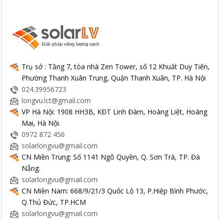
Trụ sở : Tầng 7, tòa nhà Zen Tower, số 12 Khuất Duy Tiến,
Phường Thanh Xuân Trung, Quận Thanh Xuân, TP. Hà Nội
024.39956723
longvu.lct@gmail.com
VP Hà Nội: 1908 HH3B, KĐT Linh Đàm, Hoàng Liệt, Hoàng
Mai, Hà Nội.
0972 872 456
solarlongvu@gmail.com
CN Miền Trung: Số 1141 Ngô Quyền, Q. Sơn Trà, TP. Đà
Nẵng.
solarlongvu@gmail.com
CN Miền Nam: 668/9/21/3 Quốc Lộ 13, P.Hiệp Bình Phước,
Q.Thủ Đức, TP.HCM
solarlongvu@gmail.com