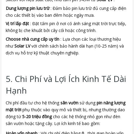
Dung lượng pin lưu trữ
: Đảm bảo pin lưu trữ đủ cung cấp điện
cho các thiết bị vào ban đêm hoặc ngày mưa.
Vị trí lắp đặt
: Đặt tấm pin ở nơi có ánh sáng mặt trời trực tiếp,
không bị che khuất bởi cây cối hoặc công trình.
Choose nhà cung cấp uy tín
: Lựa chọn các loại thương hiệu
như
Solar LV
với chính sách bảo hành dài hạn (10-25 năm) và
dịch vụ hỗ trợ kỹ thuật chuyên nghiệp.
5. Chi Phí và Lợi Ích Kinh Tế Dài
Hạnh
Chi phí đầu tư cho hệ thống 
sân vườn
 sử dụng 
pin năng lượng 
mặt trời
 phụ thuộc vào quy mô và thiết bị, nhưng thường dao 
động từ 
5-20 triệu đồng
 cho các hệ thống nhỏ gọn như đèn 
sân vườn hoặc tặng cây. Lợi ích kinh tế bao gồm:
Hoàn vốn nhanh
: Với chi phí điện bằng
0
, thời gian hoàn vốn