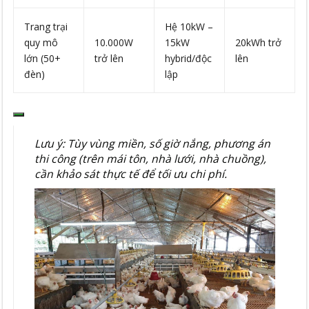
Trang trại
Hệ 10kW –
quy mô
10.000W
15kW
20kWh trở
lớn (50+
trở lên
hybrid/độc
lên
đèn)
lập
Lưu ý: Tùy vùng miền, số giờ nắng, phương án
thi công (trên mái tôn, nhà lưới, nhà chuồng),
cần khảo sát thực tế để tối ưu chi phí.