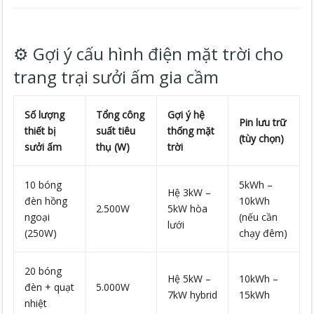
⚙️ Gợi ý cấu hình điện mặt trời cho
trang trại sưởi ấm gia cầm
Số lượng
Tổng công
Gợi ý hệ
Pin lưu trữ
thiết bị
suất tiêu
thống mặt
(tùy chọn)
sưởi ấm
thụ (W)
trời
10 bóng
5kWh –
Hệ 3kW –
đèn hồng
10kWh
2.500W
5kW hòa
ngoại
(nếu cần
lưới
(250W)
chạy đêm)
20 bóng
Hệ 5kW –
10kWh –
đèn + quạt
5.000W
7kW hybrid
15kWh
nhiệt