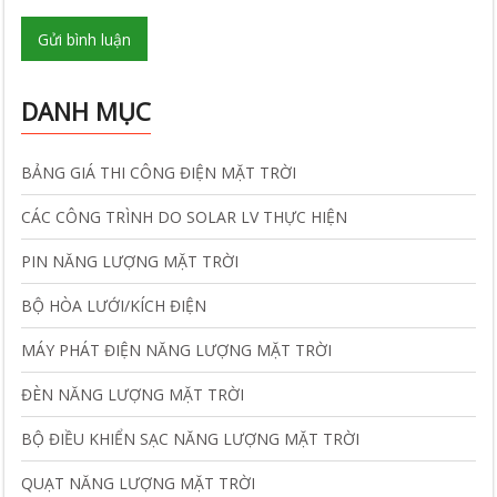
Gửi bình luận
DANH MỤC
BẢNG GIÁ THI CÔNG ĐIỆN MẶT TRỜI
CÁC CÔNG TRÌNH DO SOLAR LV THỰC HIỆN
PIN NĂNG LƯỢNG MẶT TRỜI
BỘ HÒA LƯỚI/KÍCH ĐIỆN
MÁY PHÁT ĐIỆN NĂNG LƯỢNG MẶT TRỜI
ĐÈN NĂNG LƯỢNG MẶT TRỜI
BỘ ĐIỀU KHIỂN SẠC NĂNG LƯỢNG MẶT TRỜI
QUẠT NĂNG LƯỢNG MẶT TRỜI