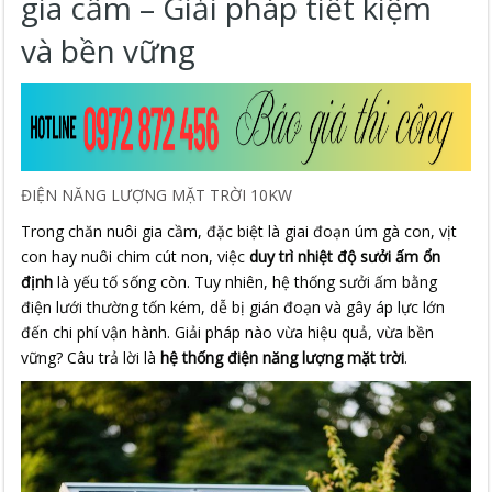
gia cầm – Giải pháp tiết kiệm
và bền vững
ĐIỆN NĂNG LƯỢNG MẶT TRỜI 10KW
Trong chăn nuôi gia cầm, đặc biệt là giai đoạn úm gà con, vịt
con hay nuôi chim cút non, việc
duy trì nhiệt độ sưởi ấm ổn
định
là yếu tố sống còn. Tuy nhiên, hệ thống sưởi ấm bằng
điện lưới thường tốn kém, dễ bị gián đoạn và gây áp lực lớn
đến chi phí vận hành. Giải pháp nào vừa hiệu quả, vừa bền
vững? Câu trả lời là
hệ thống điện năng lượng mặt trời
.