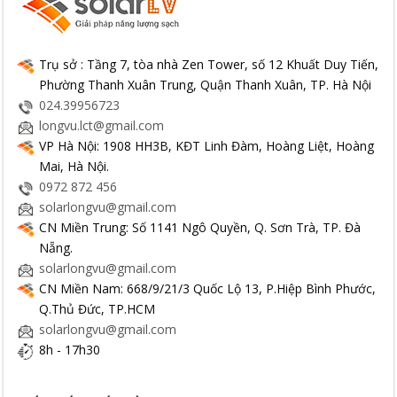
Trụ sở : Tầng 7, tòa nhà Zen Tower, số 12 Khuất Duy Tiến,
Phường Thanh Xuân Trung, Quận Thanh Xuân, TP. Hà Nội
024.39956723
longvu.lct@gmail.com
VP Hà Nội: 1908 HH3B, KĐT Linh Đàm, Hoàng Liệt, Hoàng
Mai, Hà Nội.
0972 872 456
solarlongvu@gmail.com
CN Miền Trung: Số 1141 Ngô Quyền, Q. Sơn Trà, TP. Đà
Nẵng.
solarlongvu@gmail.com
CN Miền Nam: 668/9/21/3 Quốc Lộ 13, P.Hiệp Bình Phước,
Q.Thủ Đức, TP.HCM
solarlongvu@gmail.com
8h - 17h30