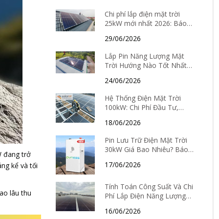
lắp đặt
Chi phí lắp điện mặt trời
25kW mới nhất 2026: Báo
giá chi tiết và thời gian hoàn
29/06/2026
vốn
Lắp Pin Năng Lượng Mặt
Trời Hướng Nào Tốt Nhất?
Cách chọn hướng theo từng
24/06/2026
tỉnh thành
Hệ Thống Điện Mặt Trời
100kW: Chi Phí Đầu Tư,
Hiệu Quả Kinh Tế Và Thời
18/06/2026
Gian Hoàn Vốn Chi Tiết
Pin Lưu Trữ Điện Mặt Trời
30kW Giá Bao Nhiêu? Báo
W đang trở
Giá Mới Nhất Và Kinh
17/06/2026
ng kể và tối
Nghiệm Chọn Loại Tốt Nhất
2026
Tính Toán Công Suất Và Chi
ao lâu thu
Phí Lắp Điện Năng Lượng
Mặt Trời Tại Hà Nội Mới
16/06/2026
Nhất 2026