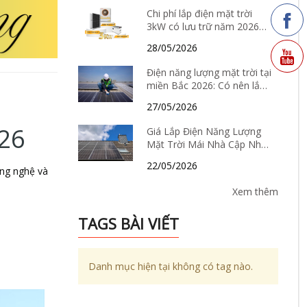
Chi phí lắp điện mặt trời
3kW có lưu trữ năm 2026
bao nhiêu? Có nên đầu tư
28/05/2026
không?
Điện năng lượng mặt trời tại
miền Bắc 2026: Có nên lắp
hay không, chi phí bao
27/05/2026
nhiêu và hiệu quả thực tế ra
sao?
026
Giá Lắp Điện Năng Lượng
Mặt Trời Mái Nhà Cập Nhật
Tháng 6/2026: Có Còn “Hời”
22/05/2026
Để Đầu Tư?
ông nghệ và
Xem thêm
TAGS BÀI VIẾT
Danh mục hiện tại không có tag nào.