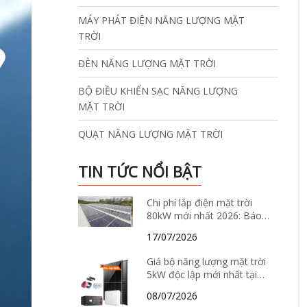
MÁY PHÁT ĐIỆN NĂNG LƯỢNG MẶT
TRỜI
ĐÈN NĂNG LƯỢNG MẶT TRỜI
BỘ ĐIỀU KHIỂN SẠC NĂNG LƯỢNG
MẶT TRỜI
QUẠT NĂNG LƯỢNG MẶT TRỜI
TIN TỨC NỔI BẬT
Chi phí lắp điện mặt trời
80kW mới nhất 2026: Báo
giá, thông số kỹ thuật và
17/07/2026
giải pháp tiết kiệm điện hiệu
quả
Giá bộ năng lượng mặt trời
5kW độc lập mới nhất tại
Hà Nội năm 2026 – Báo giá
08/07/2026
chi tiết, cấu hình và tư vấn