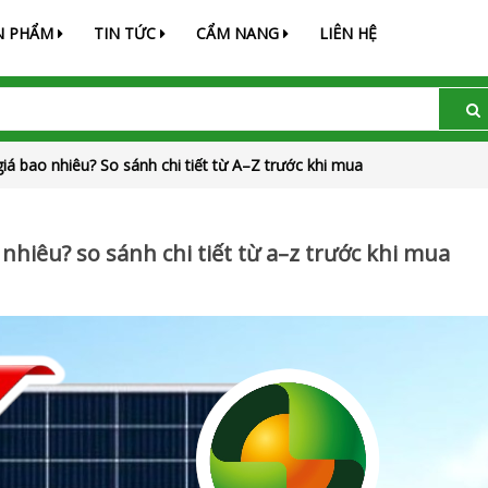
N PHẨM
TIN TỨC
CẨM NANG
LIÊN HỆ
á bao nhiêu? So sánh chi tiết từ A–Z trước khi mua
hiêu? so sánh chi tiết từ a–z trước khi mua