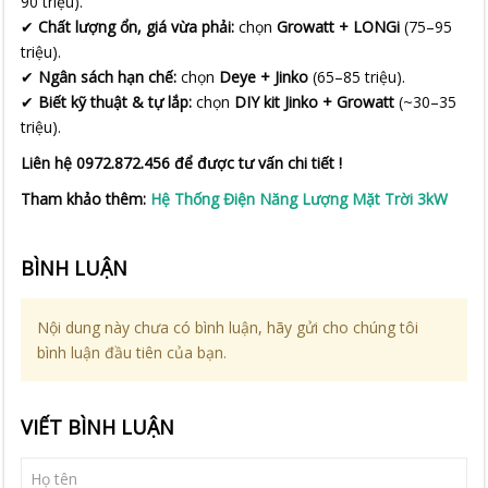
90 triệu).
✔
Chất lượng ổn, giá vừa phải:
chọn
Growatt + LONGi
(75–95
triệu).
✔
Ngân sách hạn chế:
chọn
Deye + Jinko
(65–85 triệu).
✔
Biết kỹ thuật & tự lắp:
chọn
DIY kit Jinko + Growatt
(~30–35
triệu).
Liên hệ 0972.872.456 để được tư vấn chi tiết !
Tham khảo thêm:
Hệ Thống Điện Năng Lượng Mặt Trời 3kW
BÌNH LUẬN
Nội dung này chưa có bình luận, hãy gửi cho chúng tôi
bình luận đầu tiên của bạn.
VIẾT BÌNH LUẬN