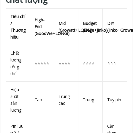
Tiêu chí
High-
/
Mid
Budget
DIY
End
Thương
(Growatt+LONGi)
(Deye+Jinko)
(Jinko+Growa
(GoodWe+LONGi)
hiệu
Chất
lượng
⭐⭐⭐⭐⭐
⭐⭐⭐⭐
⭐⭐⭐⭐
⭐⭐⭐
tổng
thể
Hiệu
suất
Trung –
Cao
Trung
Tùy pin
sản
cao
lượng
Pin lưu
Cần
trữ &
chọn