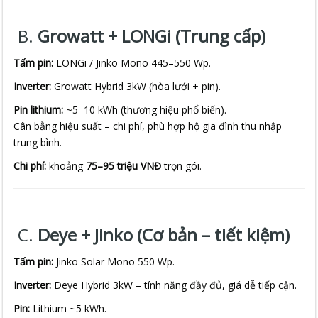
B.
Growatt + LONGi (Trung cấp)
Tấm pin:
LONGi / Jinko Mono 445–550 Wp.
Inverter:
Growatt Hybrid 3kW (hòa lưới + pin).
Pin lithium:
~5–10 kWh (thương hiệu phổ biến).
Cân bằng hiệu suất – chi phí, phù hợp hộ gia đình thu nhập
trung bình.
Chi phí:
khoảng
75–95 triệu VNĐ
trọn gói.
C.
Deye + Jinko (Cơ bản – tiết kiệm)
Tấm pin:
Jinko Solar Mono 550 Wp.
Inverter:
Deye Hybrid 3kW – tính năng đầy đủ, giá dễ tiếp cận.
Pin:
Lithium ~5 kWh.