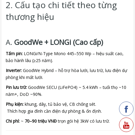
2. Cấu tạo chi tiết theo từng
thương hiệu
A.
GoodWe + LONGi (Cao cấp)
Tấm pin:
LONGi/N-Type Mono 445–550 Wp – hiệu suất cao,
bảo hành lâu (≥25 năm).
Inverter:
GoodWe Hybrid – hỗ trợ hòa lưới, lưu trữ, lưu điện dự
phòng khi mất lưới.
Pin lưu trữ:
GoodWe SECU (LiFePO4) ~ 5.4 kWh – tuổi thọ ~10
năm+, DoD ~90%.
Phụ kiện:
khung, dây, tủ bảo vệ, CB chống sét.
Thích hợp gia đình cần điện dự phòng & ổn định.
Chi phí:
~
70–90 triệu VNĐ
trọn gói hệ 3kW có lưu trữ.