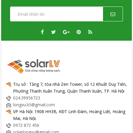
Trụ sở : Tầng 7, tòa nhà Zen Tower, số 12 Khuất Duy Tiến,
Phường Thanh Xuân Trung, Quận Thanh Xuân, TP. Hà Nội
024.39956723
longvu.lct@gmail.com
VP Hà Nội: 1908 HH3B, KĐT Linh Đàm, Hoàng Liệt, Hoàng
Mai, Hà Nội.
0972 872 456
solarlongvu@gmail.com