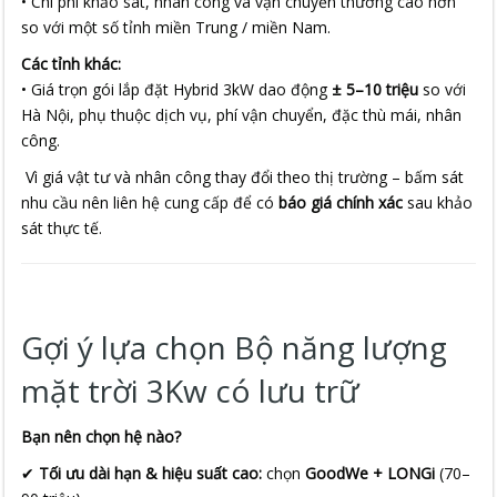
• Chi phí khảo sát, nhân công và vận chuyển thường cao hơn
so với một số tỉnh miền Trung / miền Nam.
Các tỉnh khác:
• Giá trọn gói lắp đặt Hybrid 3kW dao động
± 5–10 triệu
so với
Hà Nội, phụ thuộc dịch vụ, phí vận chuyển, đặc thù mái, nhân
công.
Vì giá vật tư và nhân công thay đổi theo thị trường – bấm sát
nhu cầu nên liên hệ cung cấp để có
báo giá chính xác
sau khảo
sát thực tế.
Gợi ý lựa chọn Bộ năng lượng
mặt trời 3Kw có lưu trữ
Bạn nên chọn hệ nào?
✔
Tối ưu dài hạn & hiệu suất cao:
chọn
GoodWe + LONGi
(70–