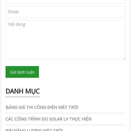
Gửi bình luận
DANH MỤC
BẢNG GIÁ THI CÔNG ĐIỆN MẶT TRỜI
CÁC CÔNG TRÌNH DO SOLAR LV THỰC HIỆN
PIN NĂNG LƯỢNG MẶT TRỜI