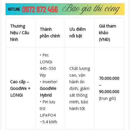
Thương
Giá tham
Thành
Ưu điểm
hiệu / Cấu
khảo
phần chính
nổi bật
hình
(VNĐ)
• Pin:
LONGi
445–550
Chất lượng
Wp
cao, vận
70.000.000
Cao cấp –
• Inverter:
hành ổn
–
GoodWe +
GoodWe
định, giám
90.000.000
LONGi
Hybrid
sát thông
(trọn gói)
• Pin lưu
minh, bảo
trữ
hành tốt
LiFePO4
~5.4 kWh