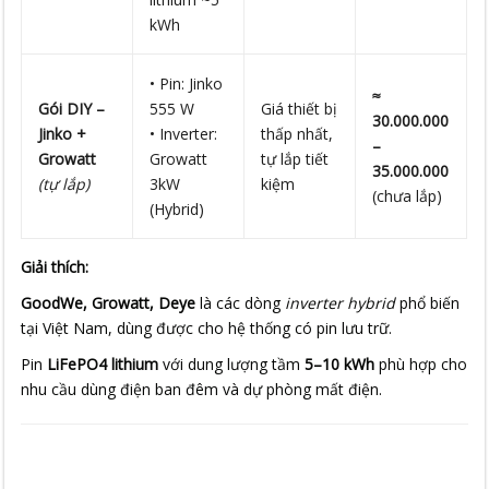
kWh
• Pin: Jinko
≈
Gói DIY –
555 W
Giá thiết bị
30.000.000
Jinko +
• Inverter:
thấp nhất,
–
Growatt
Growatt
tự lắp tiết
35.000.000
(tự lắp)
3kW
kiệm
(chưa lắp)
(Hybrid)
Giải thích:
GoodWe, Growatt, Deye
là các dòng
inverter hybrid
phổ biến
tại Việt Nam, dùng được cho hệ thống có pin lưu trữ.
Pin
LiFePO4 lithium
với dung lượng tầm
5–10 kWh
phù hợp cho
nhu cầu dùng điện ban đêm và dự phòng mất điện.