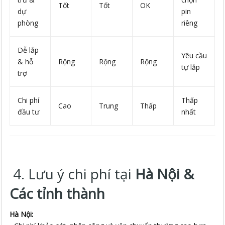
Tốt
Tốt
OK
dự
pin
phòng
riêng
Dễ lắp
Yêu cầu
& hỗ
Rộng
Rộng
Rộng
tự lắp
trợ
Chi phí
Thấp
Cao
Trung
Thấp
đầu tư
nhất
4. Lưu ý chi phí tại
Hà Nội &
Các tỉnh thành
Hà Nội: