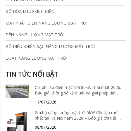
BỘ HÒA LƯỚI/KÍCH ĐIỆN
MÁY PHÁT ĐIỆN NĂNG LƯỢNG MẶT TRỜI
ĐÈN NĂNG LƯỢNG MẶT TRỜI
BỘ ĐIỀU KHIỂN SẠC NĂNG LƯỢNG MẶT TRỜI
QUẠT NĂNG LƯỢNG MẶT TRỜI
TIN TỨC NỔI BẬT
Chi phí lắp điện mặt trời 80kW mới nhất 2026:
Báo giá, thông số kỹ thuật và giải pháp tiết
kiệm điện hiệu quả
17/07/2026
Giá bộ năng lượng mặt trời 5kW độc lập mới
nhất tại Hà Nội năm 2026 – Báo giá chi tiết,
cấu hình và tư vấn lắp đặt
08/07/2026