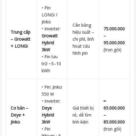
• Pin:
LONGi /
Jinko
Cân bằng
• Inverter:
75.000.000
Trung cấp
hiệu suất –
Growatt
–
– Growatt
chi phí, linh
Hybrid
95.000.000
+ LONGi
hoạt cấu
3kW
(trọn gói)
hình pin
• Pin lưu
trữ ~5–10
kWh
• Pin: Jinko
550 W
• Inverter:
≈
Cơ bản –
Deye
Giá thiết bị
65.000.000
Deye +
Hybrid
rẻ, dễ tìm
–
Jinko
3kW
linh kiện
85.000.000
• Pin
(trọn gói)
lithium ~5