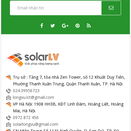
Trụ sở : Tầng 7, tòa nhà Zen Tower, số 12 Khuất Duy Tiến,
Phường Thanh Xuân Trung, Quận Thanh Xuân, TP. Hà Nội
024.39956723
longvu.lct@gmail.com
VP Hà Nội: 1908 HH3B, KĐT Linh Đàm, Hoàng Liệt, Hoàng
Mai, Hà Nội.
0972 872 456
solarlongvu@gmail.com
CN Miền Trung: Số 1141 Ngô Quyền, Q. Sơn Trà, TP. Đà