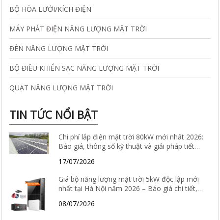
BỘ HÒA LƯỚI/KÍCH ĐIỆN
MÁY PHÁT ĐIỆN NĂNG LƯỢNG MẶT TRỜI
ĐÈN NĂNG LƯỢNG MẶT TRỜI
BỘ ĐIỀU KHIỂN SẠC NĂNG LƯỢNG MẶT TRỜI
QUẠT NĂNG LƯỢNG MẶT TRỜI
TIN TỨC NỔI BẬT
Chi phí lắp điện mặt trời 80kW mới nhất 2026:
Báo giá, thông số kỹ thuật và giải pháp tiết
kiệm điện hiệu quả
17/07/2026
Giá bộ năng lượng mặt trời 5kW độc lập mới
nhất tại Hà Nội năm 2026 – Báo giá chi tiết,
cấu hình và tư vấn lắp đặt
08/07/2026