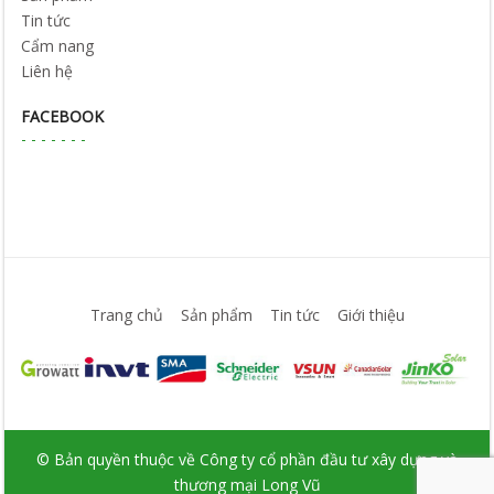
Tin tức
Cẩm nang
Liên hệ
FACEBOOK
Trang chủ
Sản phẩm
Tin tức
Giới thiệu
© Bản quyền thuộc về Công ty cổ phần đầu tư xây dựng và
thương mại Long Vũ