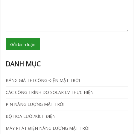
Gửi bình luận
DANH MỤC
BẢNG GIÁ THI CÔNG ĐIỆN MẶT TRỜI
CÁC CÔNG TRÌNH DO SOLAR LV THỰC HIỆN
PIN NĂNG LƯỢNG MẶT TRỜI
BỘ HÒA LƯỚI/KÍCH ĐIỆN
MÁY PHÁT ĐIỆN NĂNG LƯỢNG MẶT TRỜI