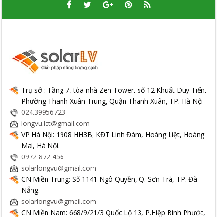
Trụ sở : Tầng 7, tòa nhà Zen Tower, số 12 Khuất Duy Tiến,
Phường Thanh Xuân Trung, Quận Thanh Xuân, TP. Hà Nội
024.39956723
longvu.lct@gmail.com
VP Hà Nội: 1908 HH3B, KĐT Linh Đàm, Hoàng Liệt, Hoàng
Mai, Hà Nội.
0972 872 456
solarlongvu@gmail.com
CN Miền Trung: Số 1141 Ngô Quyền, Q. Sơn Trà, TP. Đà
Nẵng.
solarlongvu@gmail.com
CN Miền Nam: 668/9/21/3 Quốc Lộ 13, P.Hiệp Bình Phước,