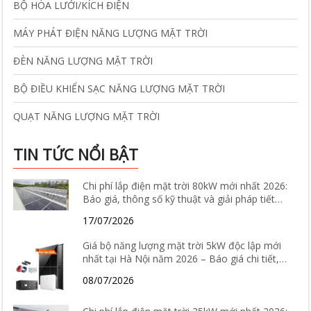
BỘ HÒA LƯỚI/KÍCH ĐIỆN
MÁY PHÁT ĐIỆN NĂNG LƯỢNG MẶT TRỜI
ĐÈN NĂNG LƯỢNG MẶT TRỜI
BỘ ĐIỀU KHIỂN SẠC NĂNG LƯỢNG MẶT TRỜI
QUẠT NĂNG LƯỢNG MẶT TRỜI
TIN TỨC NỔI BẬT
Chi phí lắp điện mặt trời 80kW mới nhất 2026:
Báo giá, thông số kỹ thuật và giải pháp tiết
kiệm điện hiệu quả
17/07/2026
Giá bộ năng lượng mặt trời 5kW độc lập mới
nhất tại Hà Nội năm 2026 – Báo giá chi tiết,
cấu hình và tư vấn lắp đặt
08/07/2026