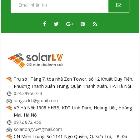
Trụ sở : Tầng 7, tòa nhà Zen Tower, số 12 Khuất Duy Tiến,
Phường Thanh Xuân Trung, Quận Thanh Xuân, TP. Hà Nội
024.39956723
longvu.lct@gmail.com
VP Hà Nội: 1908 HH3B, KĐT Linh Đàm, Hoàng Liệt, Hoàng
Mai, Hà Nội.
0972 872 456
solarlongvu@gmail.com
CN Miền Trung: Số 1141 Ngô Quyền, Q. Sơn Trà, TP. Đà