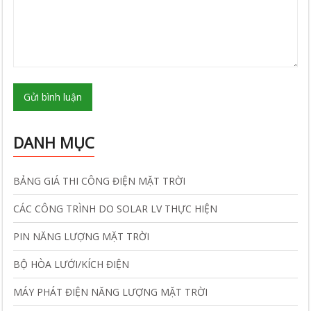
Gửi bình luận
DANH MỤC
BẢNG GIÁ THI CÔNG ĐIỆN MẶT TRỜI
CÁC CÔNG TRÌNH DO SOLAR LV THỰC HIỆN
PIN NĂNG LƯỢNG MẶT TRỜI
BỘ HÒA LƯỚI/KÍCH ĐIỆN
MÁY PHÁT ĐIỆN NĂNG LƯỢNG MẶT TRỜI