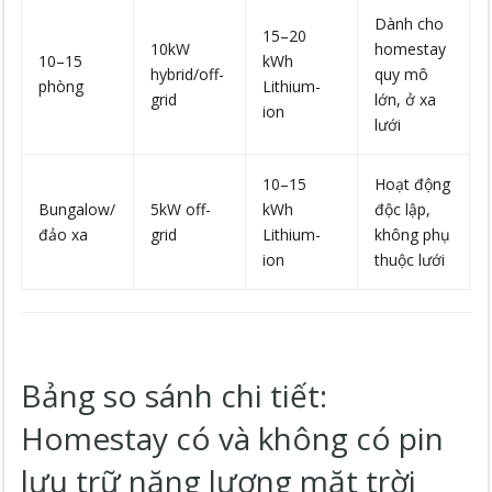
Dành cho
15–20
10kW
homestay
10–15
kWh
hybrid/off-
quy mô
phòng
Lithium-
grid
lớn, ở xa
ion
lưới
10–15
Hoạt động
Bungalow/
5kW off-
kWh
độc lập,
đảo xa
grid
Lithium-
không phụ
ion
thuộc lưới
Bảng so sánh chi tiết:
Homestay có và không có pin
lưu trữ năng lượng mặt trời