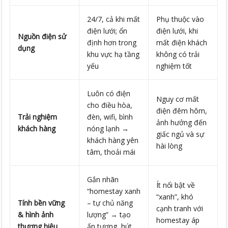
24/7, cả khi mất
Phụ thuộc vào
điện lưới; ổn
điện lưới, khi
Nguồn điện sử
định hơn trong
mất điện khách
dụng
khu vực hạ tầng
không có trải
yếu
nghiệm tốt
Luôn có điện
Nguy cơ mất
cho điều hòa,
điện đêm hôm,
Trải nghiệm
đèn, wifi, bình
ảnh hưởng đến
khách hàng
nóng lạnh →
giấc ngủ và sự
khách hàng yên
hài lòng
tâm, thoải mái
Gắn nhãn
Ít nổi bật về
“homestay xanh
“xanh”, khó
Tính bền vững
– tự chủ năng
cạnh tranh với
& hình ảnh
lượng” → tạo
homestay áp
thương hiệu
ấn tượng, hút