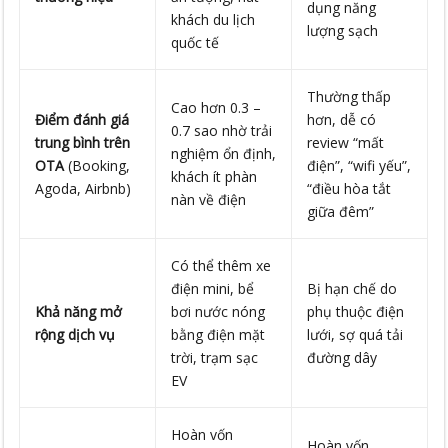
dụng năng
khách du lịch
lượng sạch
quốc tế
Thường thấp
Cao hơn 0.3 –
Điểm đánh giá
hơn, dễ có
0.7 sao nhờ trải
trung bình trên
review “mất
nghiệm ổn định,
OTA
(Booking,
điện”, “wifi yếu”,
khách ít phàn
Agoda, Airbnb)
“điều hòa tắt
nàn về điện
giữa đêm”
Có thể thêm xe
điện mini, bể
Bị hạn chế do
Khả năng mở
bơi nước nóng
phụ thuộc điện
rộng dịch vụ
bằng điện mặt
lưới, sợ quá tải
trời, trạm sạc
đường dây
EV
Hoàn vốn
Hoàn vốn