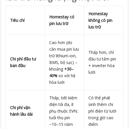
Homestay
Homestay
có
Tiêu chí
không có pin
pin lưu trữ
lưu trữ
Cao hơn (do
cần mua pin lưu
Thấp hơn, chỉ
trữ lithium-ion,
Chi phí đầu tư
đầu tư tấm pin
BMS, bộ sạc) –
ban đầu
+ inverter hòa
khoảng
+30–
lưới
40%
so với hệ
hòa lưới
Thấp, tiết kiệm
Có thể phát
điện tối đa, ít
sinh thêm chi
Chi phí vận
phụ thuộc EVN;
phí điện từ lưới
hành lâu dài
tuổi thọ pin
trong giờ cao
~10–15 năm
điểm