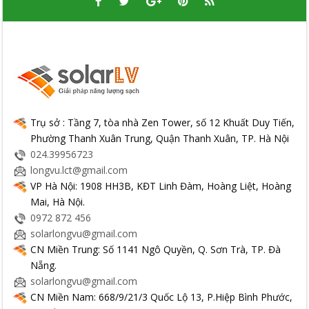
Trụ sở : Tầng 7, tòa nhà Zen Tower, số 12 Khuất Duy Tiến,
Phường Thanh Xuân Trung, Quận Thanh Xuân, TP. Hà Nội
024.39956723
longvu.lct@gmail.com
VP Hà Nội: 1908 HH3B, KĐT Linh Đàm, Hoàng Liệt, Hoàng
Mai, Hà Nội.
0972 872 456
solarlongvu@gmail.com
CN Miền Trung: Số 1141 Ngô Quyền, Q. Sơn Trà, TP. Đà
Nẵng.
solarlongvu@gmail.com
CN Miền Nam: 668/9/21/3 Quốc Lộ 13, P.Hiệp Bình Phước,