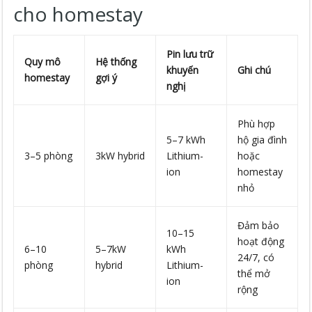
cho homestay
Pin lưu trữ
Quy mô
Hệ thống
khuyến
Ghi chú
homestay
gợi ý
nghị
Phù hợp
5–7 kWh
hộ gia đình
3–5 phòng
3kW hybrid
Lithium-
hoặc
ion
homestay
nhỏ
Đảm bảo
10–15
hoạt động
6–10
5–7kW
kWh
24/7, có
phòng
hybrid
Lithium-
thể mở
ion
rộng