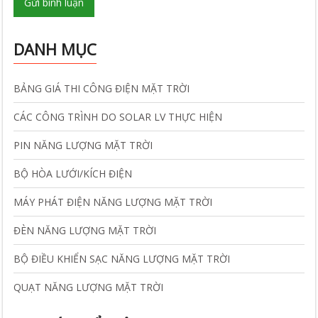
Gửi bình luận
DANH MỤC
BẢNG GIÁ THI CÔNG ĐIỆN MẶT TRỜI
CÁC CÔNG TRÌNH DO SOLAR LV THỰC HIỆN
PIN NĂNG LƯỢNG MẶT TRỜI
BỘ HÒA LƯỚI/KÍCH ĐIỆN
MÁY PHÁT ĐIỆN NĂNG LƯỢNG MẶT TRỜI
ĐÈN NĂNG LƯỢNG MẶT TRỜI
BỘ ĐIỀU KHIỂN SẠC NĂNG LƯỢNG MẶT TRỜI
QUẠT NĂNG LƯỢNG MẶT TRỜI