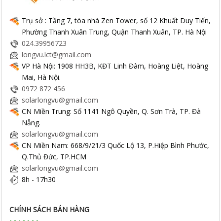
Trụ sở : Tầng 7, tòa nhà Zen Tower, số 12 Khuất Duy Tiến,
Phường Thanh Xuân Trung, Quận Thanh Xuân, TP. Hà Nội
024.39956723
longvu.lct@gmail.com
VP Hà Nội: 1908 HH3B, KĐT Linh Đàm, Hoàng Liệt, Hoàng
Mai, Hà Nội.
0972 872 456
solarlongvu@gmail.com
CN Miền Trung: Số 1141 Ngô Quyền, Q. Sơn Trà, TP. Đà
Nẵng.
solarlongvu@gmail.com
CN Miền Nam: 668/9/21/3 Quốc Lộ 13, P.Hiệp Bình Phước,
Q.Thủ Đức, TP.HCM
solarlongvu@gmail.com
8h - 17h30
CHÍNH SÁCH BÁN HÀNG