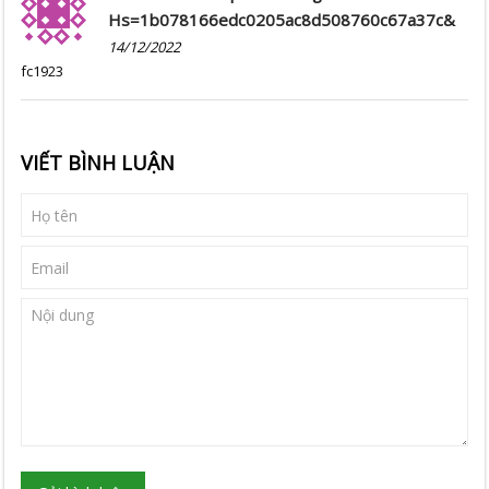
Hs=1b078166edc0205ac8d508760c67a37c&
14/12/2022
fc1923
VIẾT BÌNH LUẬN