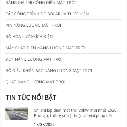
BẢNG GIÁ THI CÔNG ĐIỆN MẶT TRỜI
CÁC CÔNG TRÌNH DO SOLAR LV THỰC HIỆN
PIN NĂNG LƯỢNG MẶT TRỜI
BỘ HÒA LƯỚI/KÍCH ĐIỆN
MÁY PHÁT ĐIỆN NĂNG LƯỢNG MẶT TRỜI
ĐÈN NĂNG LƯỢNG MẶT TRỜI
BỘ ĐIỀU KHIỂN SẠC NĂNG LƯỢNG MẶT TRỜI
QUẠT NĂNG LƯỢNG MẶT TRỜI
TIN TỨC NỔI BẬT
Chi phí lắp điện mặt trời 80kW mới nhất 2026:
Báo giá, thông số kỹ thuật và giải pháp tiết
kiệm điện hiệu quả
17/07/2026