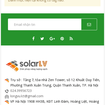
Danh mục hiện tại không có tag nào.
Trụ sở : Tầng 7, tòa nhà Zen Tower, số 12 Khuất Duy Tiến,
Phường Thanh Xuân Trung, Quận Thanh Xuân, TP. Hà Nội
024.39956723
longvu.lct@gmail.com
VP Hà Nội: 1908 HH3B, KĐT Linh Đàm, Hoàng Liệt, Hoàng