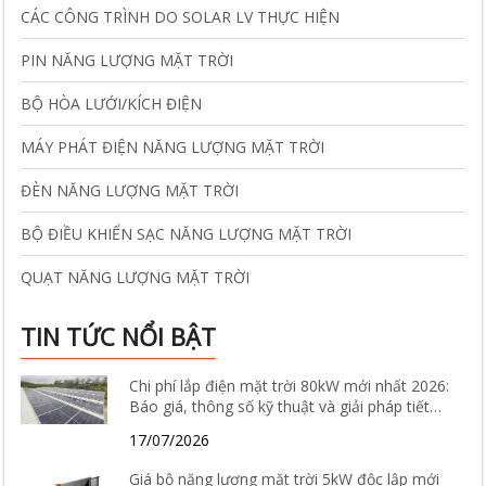
CÁC CÔNG TRÌNH DO SOLAR LV THỰC HIỆN
PIN NĂNG LƯỢNG MẶT TRỜI
BỘ HÒA LƯỚI/KÍCH ĐIỆN
MÁY PHÁT ĐIỆN NĂNG LƯỢNG MẶT TRỜI
ĐÈN NĂNG LƯỢNG MẶT TRỜI
BỘ ĐIỀU KHIỂN SẠC NĂNG LƯỢNG MẶT TRỜI
QUẠT NĂNG LƯỢNG MẶT TRỜI
TIN TỨC NỔI BẬT
Chi phí lắp điện mặt trời 80kW mới nhất 2026:
Báo giá, thông số kỹ thuật và giải pháp tiết
kiệm điện hiệu quả
17/07/2026
Giá bộ năng lượng mặt trời 5kW độc lập mới