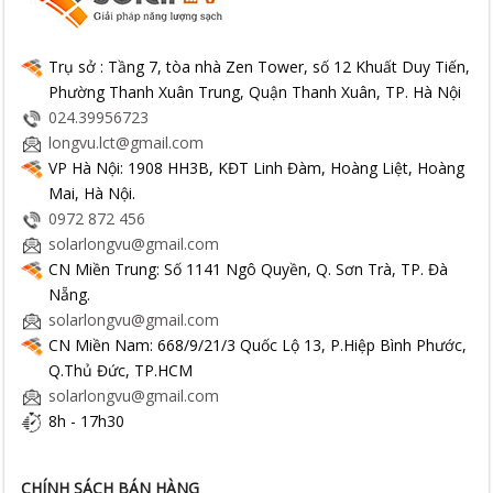
Trụ sở : Tầng 7, tòa nhà Zen Tower, số 12 Khuất Duy Tiến,
Phường Thanh Xuân Trung, Quận Thanh Xuân, TP. Hà Nội
024.39956723
longvu.lct@gmail.com
VP Hà Nội: 1908 HH3B, KĐT Linh Đàm, Hoàng Liệt, Hoàng
Mai, Hà Nội.
0972 872 456
solarlongvu@gmail.com
CN Miền Trung: Số 1141 Ngô Quyền, Q. Sơn Trà, TP. Đà
Nẵng.
solarlongvu@gmail.com
CN Miền Nam: 668/9/21/3 Quốc Lộ 13, P.Hiệp Bình Phước,
Q.Thủ Đức, TP.HCM
solarlongvu@gmail.com
8h - 17h30
CHÍNH SÁCH BÁN HÀNG