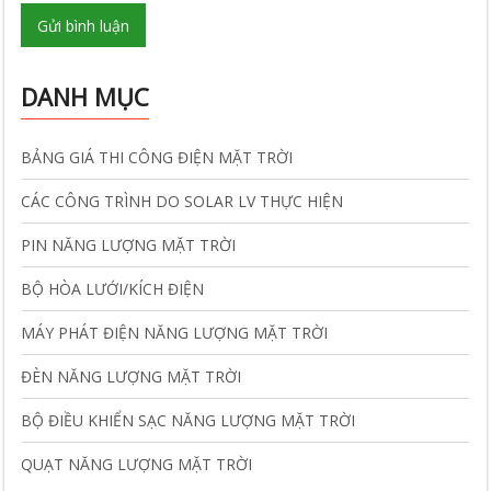
Gửi bình luận
DANH MỤC
BẢNG GIÁ THI CÔNG ĐIỆN MẶT TRỜI
CÁC CÔNG TRÌNH DO SOLAR LV THỰC HIỆN
PIN NĂNG LƯỢNG MẶT TRỜI
BỘ HÒA LƯỚI/KÍCH ĐIỆN
MÁY PHÁT ĐIỆN NĂNG LƯỢNG MẶT TRỜI
ĐÈN NĂNG LƯỢNG MẶT TRỜI
BỘ ĐIỀU KHIỂN SẠC NĂNG LƯỢNG MẶT TRỜI
QUẠT NĂNG LƯỢNG MẶT TRỜI