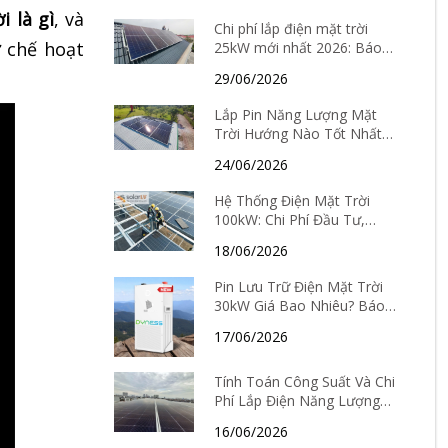
lắp đặt
i là gì
, và
Chi phí lắp điện mặt trời
ơ chế hoạt
25kW mới nhất 2026: Báo
giá chi tiết và thời gian hoàn
29/06/2026
vốn
Lắp Pin Năng Lượng Mặt
Trời Hướng Nào Tốt Nhất?
Cách chọn hướng theo từng
24/06/2026
tỉnh thành
Hệ Thống Điện Mặt Trời
100kW: Chi Phí Đầu Tư,
Hiệu Quả Kinh Tế Và Thời
18/06/2026
Gian Hoàn Vốn Chi Tiết
Pin Lưu Trữ Điện Mặt Trời
30kW Giá Bao Nhiêu? Báo
Giá Mới Nhất Và Kinh
17/06/2026
Nghiệm Chọn Loại Tốt Nhất
2026
Tính Toán Công Suất Và Chi
Phí Lắp Điện Năng Lượng
Mặt Trời Tại Hà Nội Mới
16/06/2026
Nhất 2026