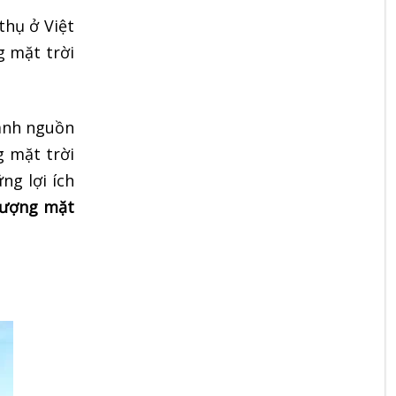
hụ ở Việt
g mặt trời
ành nguồn
g mặt trời
ng lợi ích
lượng mặt