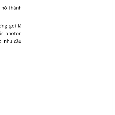
 nó thành
ng gọi là
các photon
t nhu cầu