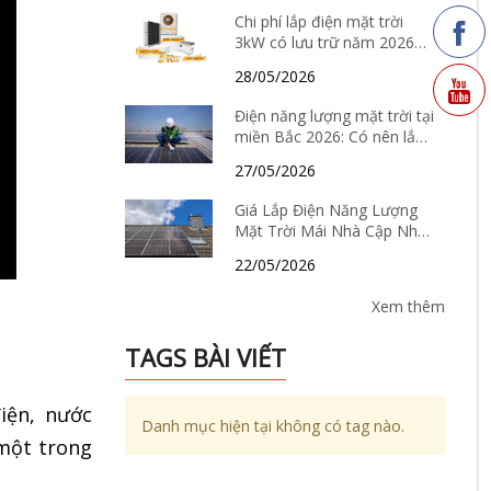
Chi phí lắp điện mặt trời
3kW có lưu trữ năm 2026
bao nhiêu? Có nên đầu tư
28/05/2026
không?
Điện năng lượng mặt trời tại
miền Bắc 2026: Có nên lắp
hay không, chi phí bao
27/05/2026
nhiêu và hiệu quả thực tế ra
sao?
Giá Lắp Điện Năng Lượng
Mặt Trời Mái Nhà Cập Nhật
Tháng 6/2026: Có Còn “Hời”
22/05/2026
Để Đầu Tư?
Xem thêm
TAGS BÀI VIẾT
iện, nước
Danh mục hiện tại không có tag nào.
 một trong