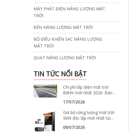
MÁY PHÁT ĐIỆN NĂNG LƯỢNG MẶT
TRỜI
ĐÈN NĂNG LƯỢNG MẶT TRỜI
BỘ ĐIỀU KHIỂN SẠC NĂNG LƯỢNG
MẶT TRỜI
QUẠT NĂNG LƯỢNG MẶT TRỜI
TIN TỨC NỔI BẬT
Chi phí lắp điện mặt trời
80kW mới nhất 2026: Báo
giá, thông số kỹ thuật và
17/07/2026
giải pháp tiết kiệm điện hiệu
quả
Giá bộ năng lượng mặt trời
5kW độc lập mới nhất tại
Hà Nội năm 2026 – Báo giá
08/07/2026
chi tiết, cấu hình và tư vấn