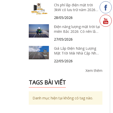
Chi phí lắp điện mặt trời
3kW có lưu trữ năm 2026
bao nhiêu? Có nên đầu tư
28/05/2026
không?
Điện năng lượng mặt trời tại
miền Bắc 2026: Có nên lắp
hay không, chi phí bao
27/05/2026
nhiêu và hiệu quả thực tế ra
sao?
Giá Lắp Điện Năng Lượng
Mặt Trời Mái Nhà Cập Nhật
Tháng 6/2026: Có Còn “Hời”
22/05/2026
Để Đầu Tư?
Xem thêm
TAGS BÀI VIẾT
Danh mục hiện tại không có tag nào.