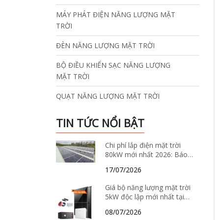
MÁY PHÁT ĐIỆN NĂNG LƯỢNG MẶT
TRỜI
ĐÈN NĂNG LƯỢNG MẶT TRỜI
BỘ ĐIỀU KHIỂN SẠC NĂNG LƯỢNG
MẶT TRỜI
QUẠT NĂNG LƯỢNG MẶT TRỜI
TIN TỨC NỔI BẬT
Chi phí lắp điện mặt trời
80kW mới nhất 2026: Báo
giá, thông số kỹ thuật và
17/07/2026
giải pháp tiết kiệm điện hiệu
quả
Giá bộ năng lượng mặt trời
5kW độc lập mới nhất tại
Hà Nội năm 2026 – Báo giá
08/07/2026
chi tiết, cấu hình và tư vấn