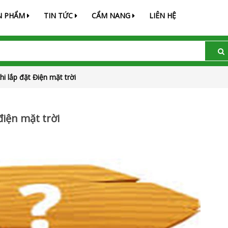
N PHẨM
TIN TỨC
CẨM NANG
LIÊN HỆ
i lắp đặt Điện mặt trời
điện mặt trời