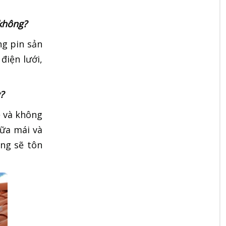
 không?
ng pin sản
điện lưới,
?
ẹ và không
iữa mái và
ng sẽ tôn