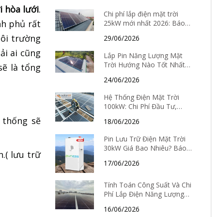
lắp đặt
i hòa lưới
.
Chi phí lắp điện mặt trời
nh phủ rất
25kW mới nhất 2026: Báo
giá chi tiết và thời gian hoàn
môi trường
29/06/2026
vốn
ải ai cũng
Lắp Pin Năng Lượng Mặt
Trời Hướng Nào Tốt Nhất?
sẽ là tổng
Cách chọn hướng theo từng
24/06/2026
tỉnh thành
Hệ Thống Điện Mặt Trời
100kW: Chi Phí Đầu Tư,
Hiệu Quả Kinh Tế Và Thời
 thống sẽ
18/06/2026
Gian Hoàn Vốn Chi Tiết
Pin Lưu Trữ Điện Mặt Trời
30kW Giá Bao Nhiêu? Báo
.( lưu trữ
Giá Mới Nhất Và Kinh
17/06/2026
Nghiệm Chọn Loại Tốt Nhất
2026
Tính Toán Công Suất Và Chi
Phí Lắp Điện Năng Lượng
Mặt Trời Tại Hà Nội Mới
16/06/2026
Nhất 2026