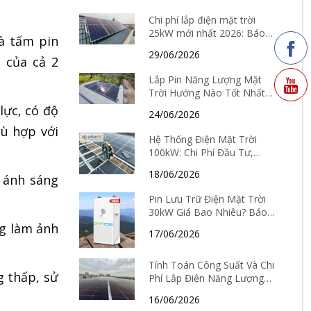
lắp đặt
Chi phí lắp điện mặt trời
25kW mới nhất 2026: Báo
là tấm pin
giá chi tiết và thời gian hoàn
29/06/2026
vốn
 của cả 2
Lắp Pin Năng Lượng Mặt
Trời Hướng Nào Tốt Nhất?
Cách chọn hướng theo từng
lực, có độ
24/06/2026
tỉnh thành
hù hợp với
Hệ Thống Điện Mặt Trời
100kW: Chi Phí Đầu Tư,
Hiệu Quả Kinh Tế Và Thời
18/06/2026
ộ ánh sáng
Gian Hoàn Vốn Chi Tiết
Pin Lưu Trữ Điện Mặt Trời
30kW Giá Bao Nhiêu? Báo
Giá Mới Nhất Và Kinh
ng làm ảnh
17/06/2026
Nghiệm Chọn Loại Tốt Nhất
2026
Tính Toán Công Suất Và Chi
g thấp, sử
Phí Lắp Điện Năng Lượng
Mặt Trời Tại Hà Nội Mới
16/06/2026
Nhất 2026