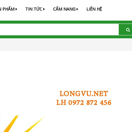
N PHẨM
TIN TỨC
CẨM NANG
LIÊN HỆ