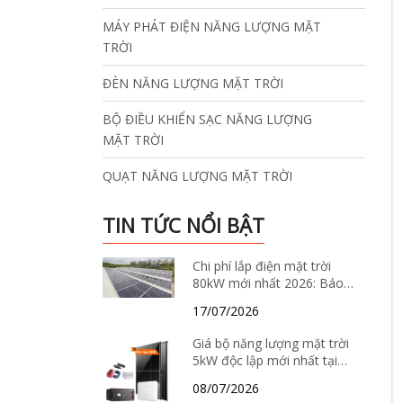
MÁY PHÁT ĐIỆN NĂNG LƯỢNG MẶT
TRỜI
ĐÈN NĂNG LƯỢNG MẶT TRỜI
BỘ ĐIỀU KHIỂN SẠC NĂNG LƯỢNG
MẶT TRỜI
QUẠT NĂNG LƯỢNG MẶT TRỜI
TIN TỨC NỔI BẬT
Chi phí lắp điện mặt trời
80kW mới nhất 2026: Báo
giá, thông số kỹ thuật và
17/07/2026
giải pháp tiết kiệm điện hiệu
quả
Giá bộ năng lượng mặt trời
5kW độc lập mới nhất tại
Hà Nội năm 2026 – Báo giá
08/07/2026
chi tiết, cấu hình và tư vấn