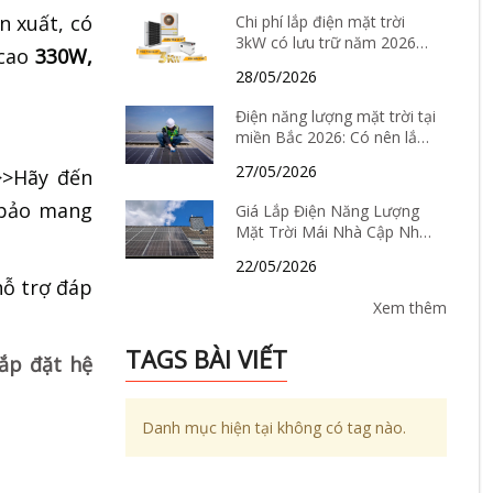
n xuất, có
Chi phí lắp điện mặt trời
3kW có lưu trữ năm 2026
 cao
330W,
bao nhiêu? Có nên đầu tư
28/05/2026
không?
Điện năng lượng mặt trời tại
miền Bắc 2026: Có nên lắp
hay không, chi phí bao
27/05/2026
>>Hãy đến
nhiêu và hiệu quả thực tế ra
sao?
 bảo mang
Giá Lắp Điện Năng Lượng
Mặt Trời Mái Nhà Cập Nhật
Tháng 6/2026: Có Còn “Hời”
22/05/2026
Để Đầu Tư?
hỗ trợ đáp
Xem thêm
TAGS BÀI VIẾT
lắp đặt hệ
Danh mục hiện tại không có tag nào.