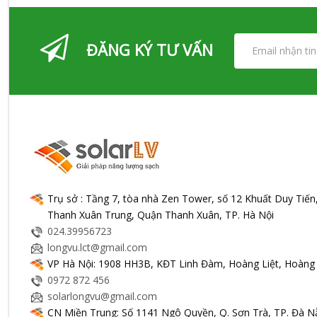
ĐĂNG KÝ TƯ VẤN
Trụ sở : Tầng 7, tòa nhà Zen Tower, số 12 Khuất Duy Tiế
Thanh Xuân Trung, Quận Thanh Xuân, TP. Hà Nội
024.39956723
longvu.lct@gmail.com
VP Hà Nội: 1908 HH3B, KĐT Linh Đàm, Hoàng Liệt, Hoàng 
0972 872 456
solarlongvu@gmail.com
CN Miền Trung: Số 1141 Ngô Quyền, Q. Sơn Trà, TP. Đà N