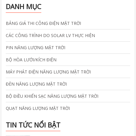
DANH MỤC
BẢNG GIÁ THI CÔNG ĐIỆN MẶT TRỜI
CÁC CÔNG TRÌNH DO SOLAR LV THỰC HIỆN
PIN NĂNG LƯỢNG MẶT TRỜI
BỘ HÒA LƯỚI/KÍCH ĐIỆN
MÁY PHÁT ĐIỆN NĂNG LƯỢNG MẶT TRỜI
ĐÈN NĂNG LƯỢNG MẶT TRỜI
BỘ ĐIỀU KHIỂN SẠC NĂNG LƯỢNG MẶT TRỜI
QUẠT NĂNG LƯỢNG MẶT TRỜI
TIN TỨC NỔI BẬT