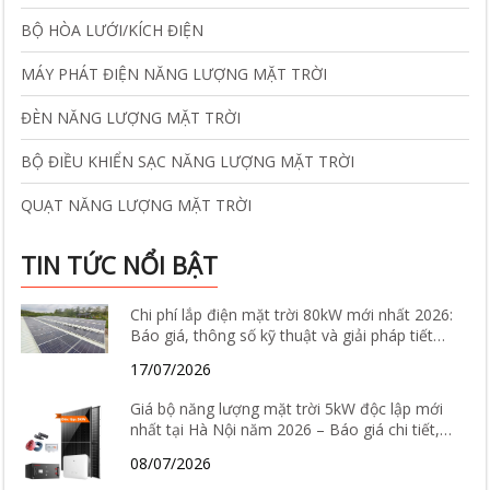
BỘ HÒA LƯỚI/KÍCH ĐIỆN
MÁY PHÁT ĐIỆN NĂNG LƯỢNG MẶT TRỜI
ĐÈN NĂNG LƯỢNG MẶT TRỜI
BỘ ĐIỀU KHIỂN SẠC NĂNG LƯỢNG MẶT TRỜI
QUẠT NĂNG LƯỢNG MẶT TRỜI
TIN TỨC NỔI BẬT
Chi phí lắp điện mặt trời 80kW mới nhất 2026:
Báo giá, thông số kỹ thuật và giải pháp tiết
kiệm điện hiệu quả
17/07/2026
Giá bộ năng lượng mặt trời 5kW độc lập mới
nhất tại Hà Nội năm 2026 – Báo giá chi tiết,
cấu hình và tư vấn lắp đặt
08/07/2026