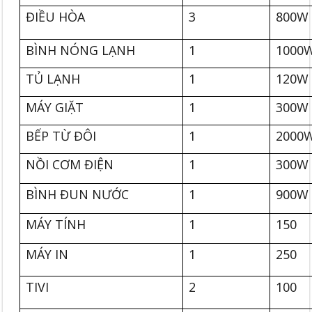
ĐIỀU HÒA
3
800W
BÌNH NÓNG LẠNH
1
1000
TỦ LẠNH
1
120W
MÁY GIẶT
1
300W
BẾP TỪ ĐÔI
1
2000
NỒI CƠM ĐIỆN
1
300W
BÌNH ĐUN NƯỚC
1
900W
MÁY TÍNH
1
150
MÁY IN
1
250
TIVI
2
100