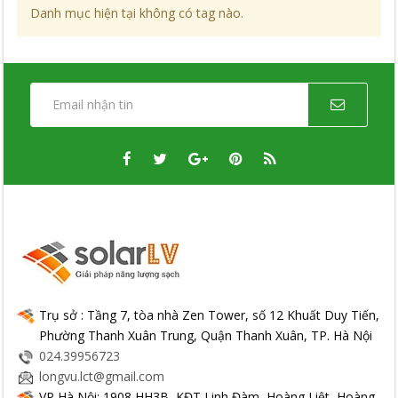
Danh mục hiện tại không có tag nào.
Trụ sở : Tầng 7, tòa nhà Zen Tower, số 12 Khuất Duy Tiến,
Phường Thanh Xuân Trung, Quận Thanh Xuân, TP. Hà Nội
024.39956723
longvu.lct@gmail.com
VP Hà Nội: 1908 HH3B, KĐT Linh Đàm, Hoàng Liệt, Hoàng