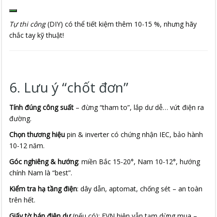
Tự thi công
(DIY) có thể tiết kiệm thêm 10-15 %, nhưng hãy
chắc tay kỹ thuật!
6. Lưu ý “chốt đơn”
Tính đúng công suất
– đừng “tham to”, lắp dư dễ… vứt điện ra
đường.
Chọn thương hiệu
pin & inverter có chứng nhận IEC, bảo hành
10-12 năm.
Góc nghiêng & hướng
: miền Bắc 15-20°, Nam 10-12°, hướng
chính Nam là “best”.
Kiểm tra hạ tầng điện
: dây dẫn, aptomat, chống sét – an toàn
trên hết.
Giấy tờ bán điện dư
(nếu có): EVN hiện vẫn tạm dừng mua –