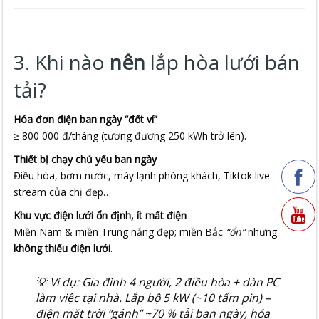
3. Khi nào
nên
lắp hòa lưới bán
tải?
Hóa đơn điện ban ngày “đốt ví”
≥ 800 000 đ/tháng (tương đương 250 kWh trở lên).
Thiết bị chạy chủ yếu ban ngày
Điều hòa, bơm nước, máy lạnh phòng khách, Tiktok live-
stream của chị đẹp…
Khu vực điện lưới ổn định, ít mất điện
Miền Nam & miền Trung nắng đẹp; miền Bắc
“ổn”
nhưng
không thiếu điện lưới
.
💡
Ví dụ:
Gia đình 4 người, 2 điều hòa + dàn PC
làm việc tại nhà. Lắp bộ 5 kW (~10 tấm pin) –
điện mặt trời “gánh” ~70 % tải ban ngày, hóa