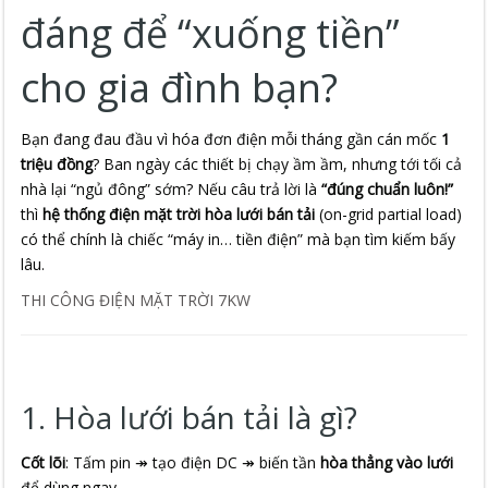
đáng để “xuống tiền”
cho gia đình bạn?
Bạn đang đau đầu vì hóa đơn điện mỗi tháng gần cán mốc
1
triệu đồng
? Ban ngày các thiết bị chạy ầm ầm, nhưng tới tối cả
nhà lại “ngủ đông” sớm? Nếu câu trả lời là
“đúng chuẩn luôn!”
thì
hệ thống điện mặt trời hòa lưới bán tải
(on-grid partial load)
có thể chính là chiếc “máy in… tiền điện” mà bạn tìm kiếm bấy
lâu.
THI CÔNG ĐIỆN MẶT TRỜI 7KW
1. Hòa lưới bán tải là gì?
Cốt lõi
: Tấm pin ↠ tạo điện DC ↠ biến tần
hòa thẳng vào lưới
để dùng ngay.