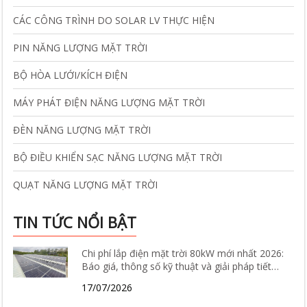
CÁC CÔNG TRÌNH DO SOLAR LV THỰC HIỆN
PIN NĂNG LƯỢNG MẶT TRỜI
BỘ HÒA LƯỚI/KÍCH ĐIỆN
MÁY PHÁT ĐIỆN NĂNG LƯỢNG MẶT TRỜI
ĐÈN NĂNG LƯỢNG MẶT TRỜI
BỘ ĐIỀU KHIỂN SẠC NĂNG LƯỢNG MẶT TRỜI
QUẠT NĂNG LƯỢNG MẶT TRỜI
TIN TỨC NỔI BẬT
Chi phí lắp điện mặt trời 80kW mới nhất 2026:
Báo giá, thông số kỹ thuật và giải pháp tiết
kiệm điện hiệu quả
17/07/2026