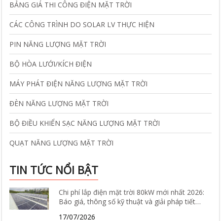
BẢNG GIÁ THI CÔNG ĐIỆN MẶT TRỜI
CÁC CÔNG TRÌNH DO SOLAR LV THỰC HIỆN
PIN NĂNG LƯỢNG MẶT TRỜI
BỘ HÒA LƯỚI/KÍCH ĐIỆN
MÁY PHÁT ĐIỆN NĂNG LƯỢNG MẶT TRỜI
ĐÈN NĂNG LƯỢNG MẶT TRỜI
BỘ ĐIỀU KHIỂN SẠC NĂNG LƯỢNG MẶT TRỜI
QUẠT NĂNG LƯỢNG MẶT TRỜI
TIN TỨC NỔI BẬT
Chi phí lắp điện mặt trời 80kW mới nhất 2026:
Báo giá, thông số kỹ thuật và giải pháp tiết
kiệm điện hiệu quả
17/07/2026