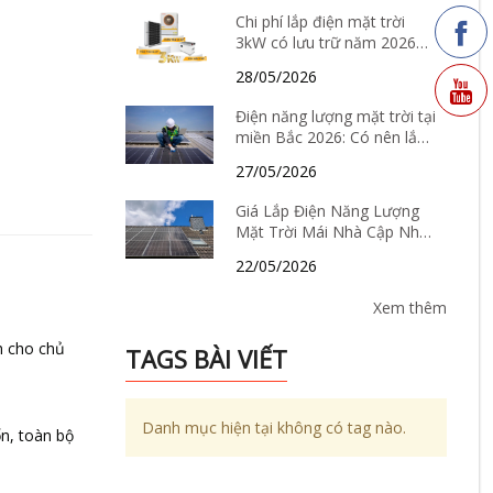
Chi phí lắp điện mặt trời
3kW có lưu trữ năm 2026
bao nhiêu? Có nên đầu tư
28/05/2026
không?
Điện năng lượng mặt trời tại
miền Bắc 2026: Có nên lắp
hay không, chi phí bao
27/05/2026
nhiêu và hiệu quả thực tế ra
sao?
Giá Lắp Điện Năng Lượng
Mặt Trời Mái Nhà Cập Nhật
Tháng 6/2026: Có Còn “Hời”
22/05/2026
Để Đầu Tư?
Xem thêm
h cho chủ
TAGS BÀI VIẾT
Danh mục hiện tại không có tag nào.
n, toàn bộ