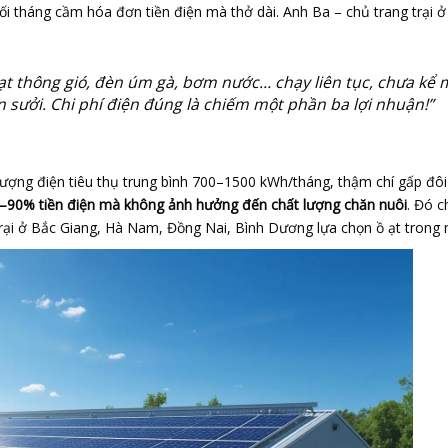
i tháng cầm hóa đơn tiền điện mà thở dài. Anh Ba – chủ trang trại ở
uạt thông gió, đèn úm gà, bơm nước… chạy liên tục, chưa kể
 sưởi. Chi phí điện đúng là chiếm một phần ba lợi nhuận!”
, lượng điện tiêu thụ trung bình 700–1500 kWh/tháng, thậm chí gấp đôi
80–90% tiền điện mà không ảnh hưởng đến chất lượng chăn nuôi
. Đó c
trại ở Bắc Giang, Hà Nam, Đồng Nai, Bình Dương lựa chọn ồ ạt trong