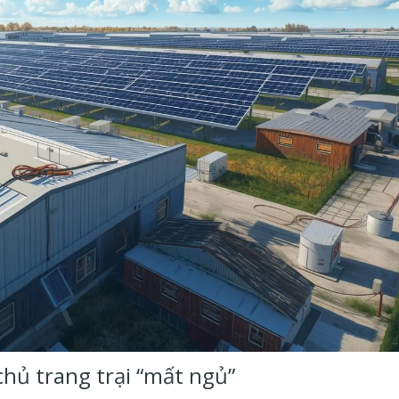
chủ trang trại “mất ngủ”