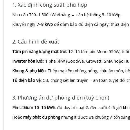
1. Xác định công suất phù hợp
Nhu cầu 700–1.500 kWh/tháng → cần hệ thống 5–10 kWp.
Khuyến nghị
7–8 kWp
để đảm bảo đủ điện cả ngày, thừa điện c
2. Cấu hình đề xuất
Tấm pin năng lượng mặt trời:
12–15 tấm pin Mono 550W, tuổi t
Inverter hòa lưới:
1 pha 7kW (GoodWe, Growatt, SMA hoặc Hua
Khung & phụ kiện:
Thép mạ kẽm nhúng nóng, chịu ăn mòn, bề
Tủ điện bảo vệ:
CB, chống sét lan truyền – an toàn tuyệt đối ch
3. Phương án dự phòng điện (tuỳ chọn)
Pin Lithium 10–15 kWh
: đủ duy trì quạt & đèn sưởi 4–6 giờ khi
Hoặc
máy phát dự phòng
nhưng ít được ưa chuộng vì tốn xăng,