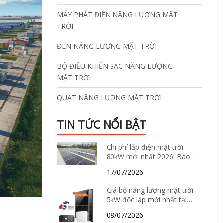
MÁY PHÁT ĐIỆN NĂNG LƯỢNG MẶT
TRỜI
ĐÈN NĂNG LƯỢNG MẶT TRỜI
BỘ ĐIỀU KHIỂN SẠC NĂNG LƯỢNG
MẶT TRỜI
QUẠT NĂNG LƯỢNG MẶT TRỜI
TIN TỨC NỔI BẬT
Chi phí lắp điện mặt trời
80kW mới nhất 2026: Báo
giá, thông số kỹ thuật và
17/07/2026
giải pháp tiết kiệm điện hiệu
quả
Giá bộ năng lượng mặt trời
5kW độc lập mới nhất tại
Hà Nội năm 2026 – Báo giá
08/07/2026
chi tiết, cấu hình và tư vấn