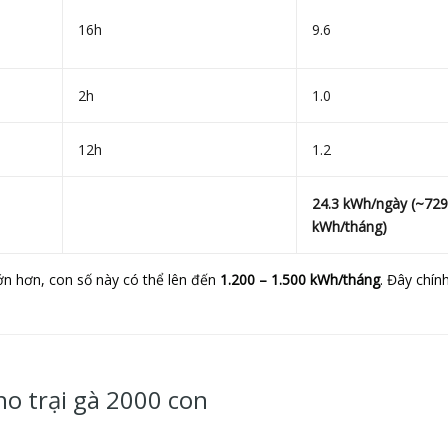
16h
9.6
2h
1.0
12h
1.2
24.3 kWh/ngày (~729
kWh/tháng)
ớn hơn, con số này có thể lên đến
1.200 – 1.500 kWh/tháng
. Đây chín
ho trại gà 2000 con