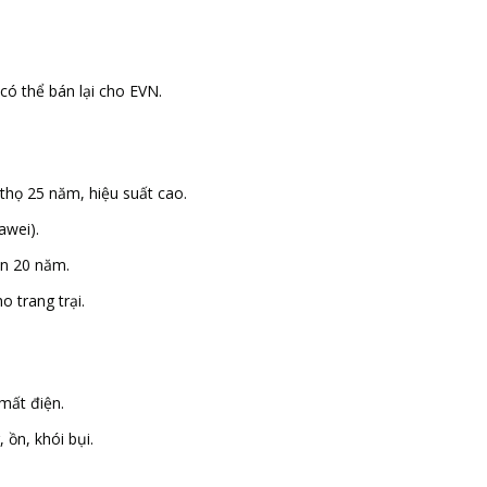
ó thể bán lại cho EVN.
họ 25 năm, hiệu suất cao.
wei).
n 20 năm.
o trang trại.
 mất điện.
 ồn, khói bụi.