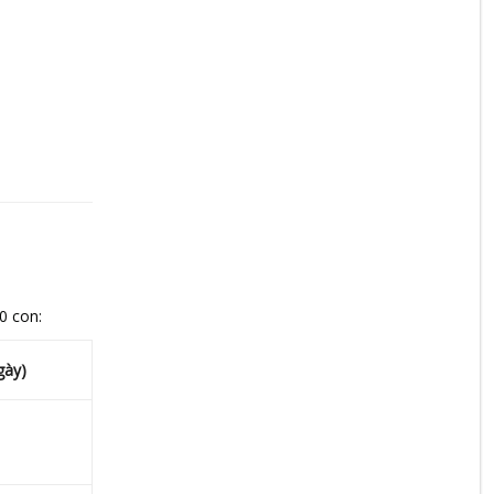
0 con:
gày)