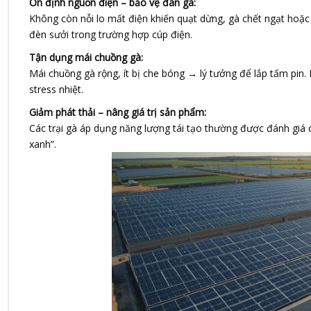
Ổn định nguồn điện – bảo vệ đàn gà:
Không còn nỗi lo mất điện khiến quạt dừng, gà chết ngạt hoặc 
đèn sưởi trong trường hợp cúp điện.
Tận dụng mái chuồng gà:
Mái chuồng gà rộng, ít bị che bóng → lý tưởng để lắp tấm pin.
stress nhiệt.
Giảm phát thải – nâng giá trị sản phẩm:
Các trại gà áp dụng năng lượng tái tạo thường được đánh giá ca
xanh”.