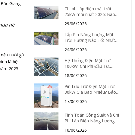
lắp đặt
 Bắc Giang –
Chi phí lắp điện mặt trời
25kW mới nhất 2026: Báo
giá chi tiết và thời gian hoàn
29/06/2026
 mùa hè
vốn
Lắp Pin Năng Lượng Mặt
Trời Hướng Nào Tốt Nhất?
Cách chọn hướng theo từng
24/06/2026
tỉnh thành
 nếu nuôi gà
Hệ Thống Điện Mặt Trời
hính là
hệ
100kW: Chi Phí Đầu Tư,
 năm 2025.
Hiệu Quả Kinh Tế Và Thời
18/06/2026
Gian Hoàn Vốn Chi Tiết
Pin Lưu Trữ Điện Mặt Trời
30kW Giá Bao Nhiêu? Báo
Giá Mới Nhất Và Kinh
17/06/2026
Nghiệm Chọn Loại Tốt Nhất
2026
Tính Toán Công Suất Và Chi
Phí Lắp Điện Năng Lượng
Mặt Trời Tại Hà Nội Mới
16/06/2026
Nhất 2026