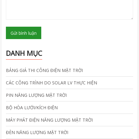
Gửi bình luận
DANH MỤC
BẢNG GIÁ THI CÔNG ĐIỆN MẶT TRỜI
CÁC CÔNG TRÌNH DO SOLAR LV THỰC HIỆN
PIN NĂNG LƯỢNG MẶT TRỜI
BỘ HÒA LƯỚI/KÍCH ĐIỆN
MÁY PHÁT ĐIỆN NĂNG LƯỢNG MẶT TRỜI
ĐÈN NĂNG LƯỢNG MẶT TRỜI