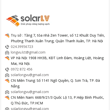
Trụ sở : Tầng 7, tòa nhà Zen Tower, số 12 Khuất Duy Tiến,
Phường Thanh Xuân Trung, Quận Thanh Xuân, TP. Hà Nội
024.39956723
longvu.lct@gmail.com
VP Hà Nội: 1908 HH3B, KĐT Linh Đàm, Hoàng Liệt, Hoàng
Mai, Hà Nội.
0972 872 456
solarlongvu@gmail.com
CN Miền Trung: Số 1141 Ngô Quyền, Q. Sơn Trà, TP. Đà
Nẵng.
solarlongvu@gmail.com
CN Miền Nam: 668/9/21/3 Quốc Lộ 13, P.Hiệp Bình Phước,
Q.Thủ Đức, TP.HCM
solarlongvu@gmail.com