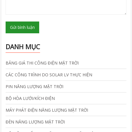
Gửi bình luận
DANH MỤC
BẢNG GIÁ THI CÔNG ĐIỆN MẶT TRỜI
CÁC CÔNG TRÌNH DO SOLAR LV THỰC HIỆN
PIN NĂNG LƯỢNG MẶT TRỜI
BỘ HÒA LƯỚI/KÍCH ĐIỆN
MÁY PHÁT ĐIỆN NĂNG LƯỢNG MẶT TRỜI
ĐÈN NĂNG LƯỢNG MẶT TRỜI