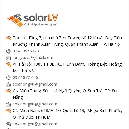
Trụ sở : Tầng 7, tòa nhà Zen Tower, số 12 Khuất Duy Tiến,
Phường Thanh Xuân Trung, Quận Thanh Xuân, TP. Hà Nội
024.39956723
longvu.lct@gmail.com
VP Hà Nội: 1908 HH3B, KĐT Linh Đàm, Hoàng Liệt, Hoàng
Mai, Hà Nội.
0972 872 456
solarlongvu@gmail.com
CN Miền Trung: Số 1141 Ngô Quyền, Q. Sơn Trà, TP. Đà
Nẵng.
solarlongvu@gmail.com
CN Miền Nam: 668/9/21/3 Quốc Lộ 13, P.Hiệp Bình Phước,
Q.Thủ Đức, TP.HCM
solarlongvu@gmail.com