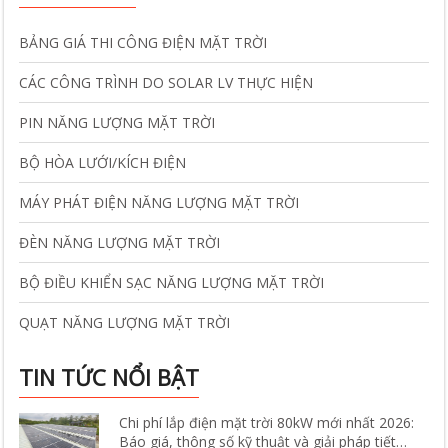
BẢNG GIÁ THI CÔNG ĐIỆN MẶT TRỜI
CÁC CÔNG TRÌNH DO SOLAR LV THỰC HIỆN
PIN NĂNG LƯỢNG MẶT TRỜI
BỘ HÒA LƯỚI/KÍCH ĐIỆN
MÁY PHÁT ĐIỆN NĂNG LƯỢNG MẶT TRỜI
ĐÈN NĂNG LƯỢNG MẶT TRỜI
BỘ ĐIỀU KHIỂN SẠC NĂNG LƯỢNG MẶT TRỜI
QUẠT NĂNG LƯỢNG MẶT TRỜI
TIN TỨC NỔI BẬT
Chi phí lắp điện mặt trời 80kW mới nhất 2026:
Báo giá, thông số kỹ thuật và giải pháp tiết