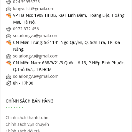
024.39956723
longvu.lct@gmail.com
VP Hà Nội: 1908 HH3B, KĐT Linh Đàm, Hoàng Liệt, Hoàng
Mai, Hà Nội.
0972 872 456
solarlongvu@gmail.com
CN Miền Trung: Số 1141 Ngô Quyền, Q. Sơn Trà, TP. Đà
Nẵng.
solarlongvu@gmail.com
CN Miền Nam: 668/9/21/3 Quốc Lộ 13, P.Hiệp Bình Phước,
Q.Thủ Đức, TP.HCM
solarlongvu@gmail.com
8h - 17h30
CHÍNH SÁCH BÁN HÀNG
Chính sách thanh toán
Chính sách vận chuyển
Chính sách đổi trả