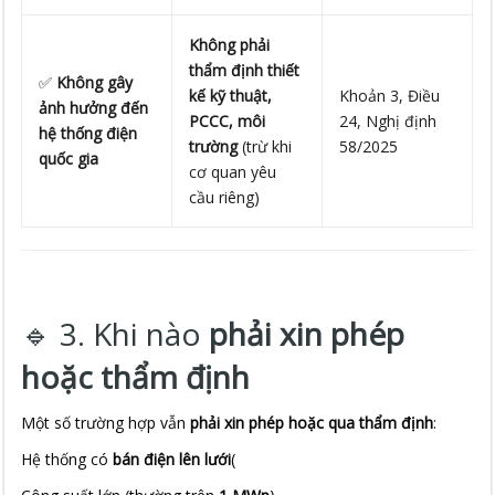
Không phải
thẩm định thiết
✅
Không gây
kế kỹ thuật,
Khoản 3, Điều
ảnh hưởng đến
PCCC, môi
24, Nghị định
hệ thống điện
trường
(trừ khi
58/2025
quốc gia
cơ quan yêu
cầu riêng)
🔹 3. Khi nào
phải xin phép
hoặc thẩm định
Một số trường hợp vẫn
phải xin phép hoặc qua thẩm định
:
Hệ thống có
bán điện lên lưới
(