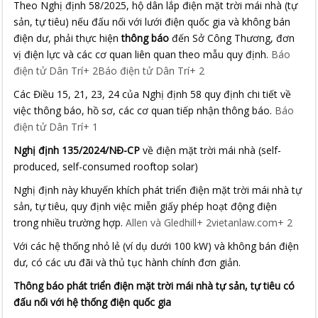
Theo Nghị định 58/2025, hộ dân lắp điện mặt trời mái nhà (tự
sản, tự tiêu) nếu đấu nối với lưới điện quốc gia và không bán
điện dư, phải thực hiện
thông báo
đến Sở Công Thương, đơn
vị điện lực và các cơ quan liên quan theo mẫu quy định.
Báo
điện tử Dân Trí
+
2
Báo điện tử Dân Trí
+
2
Các Điều 15, 21, 23, 24 của Nghị định 58 quy định chi tiết về
việc thông báo, hồ sơ, các cơ quan tiếp nhận thông báo.
Báo
điện tử Dân Trí
+
1
Nghị định 135/2024/NĐ-CP
về điện mặt trời mái nhà (self-
produced, self-consumed rooftop solar)
Nghị định này khuyến khích phát triển điện mặt trời mái nhà tự
sản, tự tiêu, quy định việc miễn giấy phép hoạt động điện
trong nhiều trường hợp.
Allen và Gledhill
+
2
vietanlaw.com
+
2
Với các hệ thống nhỏ lẻ (ví dụ dưới 100 kW) và không bán điện
dư, có các ưu đãi và thủ tục hành chính đơn giản.
Thông báo phát triển điện mặt trời mái nhà tự sản, tự tiêu có
đấu nối với hệ thống điện quốc gia