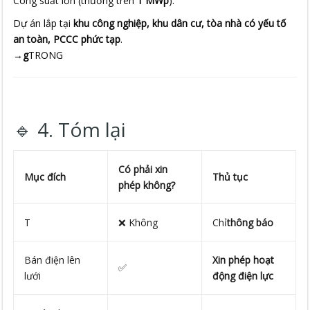
Công suất lớn (thường trên
1 MWp
).
Dự án lắp tại
khu công nghiệp, khu dân cư, tòa nhà có yếu tố
an toàn, PCCC phức tạp
.
→
g
TRONG
🔹 4. Tóm lại
Có phải xin
Mục đích
Thủ tục
phép không?
T
❌ Không
Chỉ
thông báo
Bán điện lên
Xin phép hoạt
✅
lưới
động điện lực