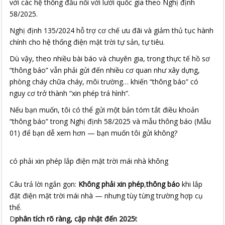
với các hệ thống đấu nối với lưới quốc gia theo Nghị định
58/2025.
Nghị định 135/2024 hỗ trợ cơ chế ưu đãi và giảm thủ tục hành
chính cho hệ thống điện mặt trời tự sản, tự tiêu.
Dù vậy, theo nhiều bài báo và chuyên gia, trong thực tế hồ sơ
“thông báo” vẫn phải gửi đến nhiều cơ quan như xây dựng,
phòng cháy chữa cháy, môi trường… khiến “thông báo” có
nguy cơ trở thành “xin phép trá hình”.
Nếu bạn muốn, tôi có thể gửi một bản tóm tắt điều khoản
“thông báo” trong Nghị định 58/2025 và mẫu thông báo (Mẫu
01) để bạn dễ xem hơn — bạn muốn tôi gửi không?
BẠN
có phải xin phép lắp điện mặt trời mái nhà không
ĐÃ
NÓI:
Write
Câu trả lời ngắn gọn:
Không phải xin phép
,
thông báo
khi lắp
For
đặt điện mặt trời mái nhà — nhưng tùy từng trường hợp cụ
Me
thể.
đã
D
phân tích rõ ràng, cập nhật đến 2025
t