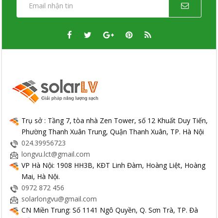
Trụ sở : Tầng 7, tòa nhà Zen Tower, số 12 Khuất Duy Tiến,
Phường Thanh Xuân Trung, Quận Thanh Xuân, TP. Hà Nội
024.39956723
longvu.lct@gmail.com
VP Hà Nội: 1908 HH3B, KĐT Linh Đàm, Hoàng Liệt, Hoàng
Mai, Hà Nội.
0972 872 456
solarlongvu@gmail.com
CN Miền Trung: Số 1141 Ngô Quyền, Q. Sơn Trà, TP. Đà