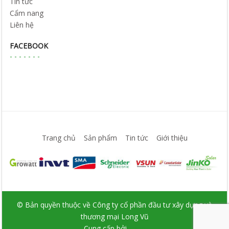
Tin tức
Cẩm nang
Liên hệ
FACEBOOK
Trang chủ
Sản phẩm
Tin tức
Giới thiệu
© Bản quyền thuộc về Công ty cổ phần đầu tư xây dựng và
thương mại Long Vũ
Cung cấp bởi
Sapo