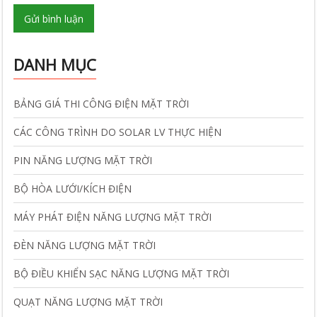
Gửi bình luận
DANH MỤC
BẢNG GIÁ THI CÔNG ĐIỆN MẶT TRỜI
CÁC CÔNG TRÌNH DO SOLAR LV THỰC HIỆN
PIN NĂNG LƯỢNG MẶT TRỜI
BỘ HÒA LƯỚI/KÍCH ĐIỆN
MÁY PHÁT ĐIỆN NĂNG LƯỢNG MẶT TRỜI
ĐÈN NĂNG LƯỢNG MẶT TRỜI
BỘ ĐIỀU KHIỂN SẠC NĂNG LƯỢNG MẶT TRỜI
QUẠT NĂNG LƯỢNG MẶT TRỜI