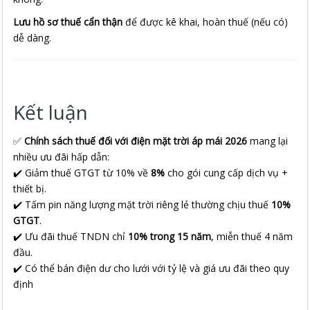
Lưu hồ sơ thuế cẩn thận
để được kê khai, hoàn thuế (nếu có)
dễ dàng.
Kết luận
✅
Chính sách thuế đối với điện mặt trời áp mái 2026
mang lại
nhiều ưu đãi hấp dẫn:
✔️ Giảm thuế GTGT từ 10% về
8%
cho gói cung cấp dịch vụ +
thiết bị.
✔️ Tấm pin năng lượng mặt trời riêng lẻ thường chịu thuế
10%
GTGT
.
✔️ Ưu đãi thuế TNDN chỉ
10% trong 15 năm
, miễn thuế 4 năm
đầu.
✔️ Có thể bán điện dư cho lưới với tỷ lệ và giá ưu đãi theo quy
định