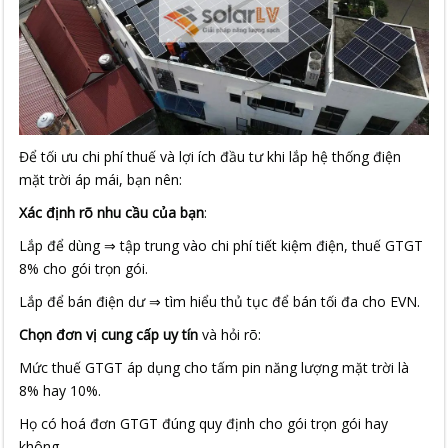
Để tối ưu chi phí thuế và lợi ích đầu tư khi lắp hệ thống điện
mặt trời áp mái, bạn nên:
Xác định rõ nhu cầu của bạn
:
Lắp để dùng ⇒ tập trung vào chi phí tiết kiệm điện, thuế GTGT
8% cho gói trọn gói.
Lắp để bán điện dư ⇒ tìm hiểu thủ tục để bán tối đa cho EVN.
Chọn đơn vị cung cấp uy tín
và hỏi rõ:
Mức thuế GTGT áp dụng cho tấm pin năng lượng mặt trời là
8% hay 10%.
Họ có hoá đơn GTGT đúng quy định cho gói trọn gói hay
không.