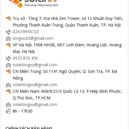
Trụ sở : Tầng 7, tòa nhà Zen Tower, số 12 Khuất Duy Tiến,
Phường Thanh Xuân Trung, Quận Thanh Xuân, TP. Hà Nội
024.39956723
longvu.lct@gmail.com
VP Hà Nội: 1908 HH3B, KĐT Linh Đàm, Hoàng Liệt, Hoàng
Mai, Hà Nội.
0972 872 456
solarlongvu@gmail.com
CN Miền Trung: Số 1141 Ngô Quyền, Q. Sơn Trà, TP. Đà
Nẵng.
solarlongvu@gmail.com
CN Miền Nam: 668/9/21/3 Quốc Lộ 13, P.Hiệp Bình Phước,
Q.Thủ Đức, TP.HCM
solarlongvu@gmail.com
8h - 17h30
CHÍNH SÁCH BÁN HÀNG