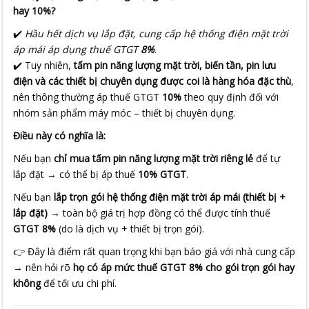
hay 10%?
✔️
Hầu hết dịch vụ lắp đặt, cung cấp hệ thống điện mặt trời
áp mái áp dụng thuế GTGT
8%
.
✔️ Tuy nhiên,
tấm pin năng lượng mặt trời, biến tần, pin lưu
điện và các thiết bị chuyên dụng được coi là hàng hóa đặc thù
,
nên thông thường áp thuế GTGT
10%
theo quy định đối với
nhóm sản phẩm máy móc – thiết bị chuyên dụng.
Điều này có nghĩa là:
Nếu bạn
chỉ mua tấm pin năng lượng mặt trời riêng lẻ
để tự
lắp đặt → có thể bị áp thuế
10% GTGT
.
Nếu bạn
lắp trọn gói hệ thống điện mặt trời áp mái (thiết bị +
lắp đặt)
→ toàn bộ giá trị hợp đồng có thể được tính thuế
GTGT 8%
(do là dịch vụ + thiết bị trọn gói).
👉 Đây là điểm rất quan trọng khi bạn báo giá với nhà cung cấp
→ nên hỏi rõ
họ có áp mức thuế GTGT 8% cho gói trọn gói hay
không
để tối ưu chi phí.