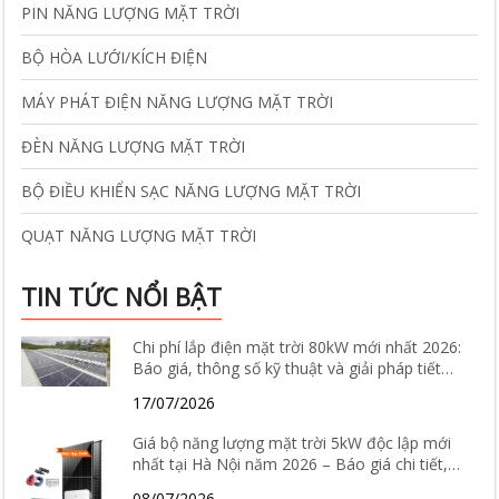
PIN NĂNG LƯỢNG MẶT TRỜI
BỘ HÒA LƯỚI/KÍCH ĐIỆN
MÁY PHÁT ĐIỆN NĂNG LƯỢNG MẶT TRỜI
ĐÈN NĂNG LƯỢNG MẶT TRỜI
BỘ ĐIỀU KHIỂN SẠC NĂNG LƯỢNG MẶT TRỜI
QUẠT NĂNG LƯỢNG MẶT TRỜI
TIN TỨC NỔI BẬT
Chi phí lắp điện mặt trời 80kW mới nhất 2026:
Báo giá, thông số kỹ thuật và giải pháp tiết
kiệm điện hiệu quả
17/07/2026
Giá bộ năng lượng mặt trời 5kW độc lập mới
nhất tại Hà Nội năm 2026 – Báo giá chi tiết,
cấu hình và tư vấn lắp đặt
08/07/2026