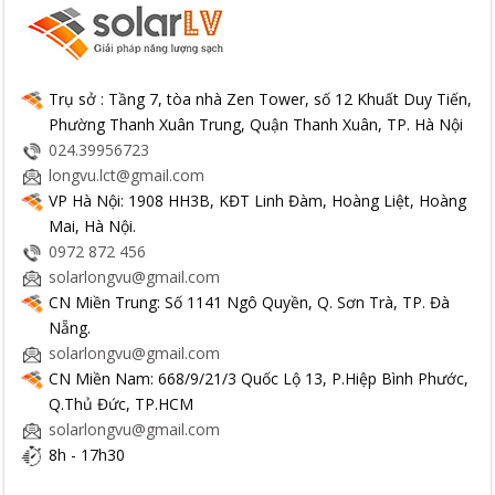
Trụ sở : Tầng 7, tòa nhà Zen Tower, số 12 Khuất Duy Tiến,
Phường Thanh Xuân Trung, Quận Thanh Xuân, TP. Hà Nội
024.39956723
longvu.lct@gmail.com
VP Hà Nội: 1908 HH3B, KĐT Linh Đàm, Hoàng Liệt, Hoàng
Mai, Hà Nội.
0972 872 456
solarlongvu@gmail.com
CN Miền Trung: Số 1141 Ngô Quyền, Q. Sơn Trà, TP. Đà
Nẵng.
solarlongvu@gmail.com
CN Miền Nam: 668/9/21/3 Quốc Lộ 13, P.Hiệp Bình Phước,
Q.Thủ Đức, TP.HCM
solarlongvu@gmail.com
8h - 17h30